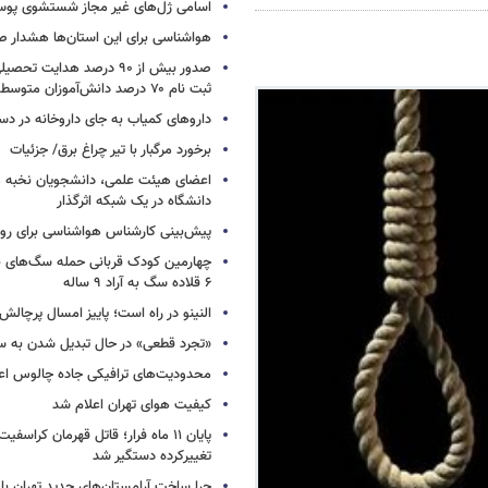
اسامی ژل‌های غیر مجاز شستشوی پو
هواشناسی برای این استان‌ها هشدار صا
صدور بیش از ۹۰ درصد هدایت 
ثبت نام ۷۰ درصد دانش‌آموزان متوسطه اول
داروهای کمیاب به جای داروخانه در دس
برخورد مرگبار با تیر چراغ برق/ جزئیات
اعضای هیئت علمی، دانشجویان نخبه و 
دانشگاه در یک شبکه‌ اثرگذار
پیش‌بینی کارشناس هواشناسی برای روزه
چهارمین کودک قربانی حمله سگ‌های 
۶ قلاده سگ به آراد ۹ ساله
النینو در راه است؛ پاییز امسال پرچال
«تجرد قطعی» در حال تبدیل شدن به 
محدودیت‌های ترافیکی جاده چالوس اع
کیفیت هوای تهران اعلام شد
پایان ۱۱ ماه فرار؛ قاتل قهرمان کراسفی
تغییرکرده دستگیر شد
چرا ساخت آرامستان‌های جدید تهران با