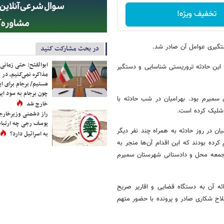
تخفیف ویژه!
گیری عوامل آن صادر شد.
در بحث مشارکت کنید
ابوالفتح: حتی زمانی 
نیتی و اطلاعاتی در تاریخ ۲۶ دی‌ ماه متهمان این حادثه تروریستی شناسایی و دستگیر
مذاکره نمی‌کنیم، در 
هستیم/ برجام برای ای
چون برجام به سود ایرا
سمیرم بود. بهرامیان در شب حادثه با
خارج شد
 شلیک کرده است.
راز دشمنی وزیرخارجه 
یوسف رجی چه ارتباط
ن در روز حادثه به همراه چند نفر دیگر
به اسرائیل دارد؟
رده بودند که این اقدام آن‌ها منجر به
م جمعه محل و دادستانی شهرستان سمیرم
ه آن به دستگاه قضایی و اقاریر صریح
اح شکاری صادر و پرونده با حضور متهم