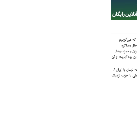
که می‌گوییم
حال مذاکره
ران معجزه بود/
ن بود آمریکا از آن
لبنان با ایران /
ی با حزب نزدیک