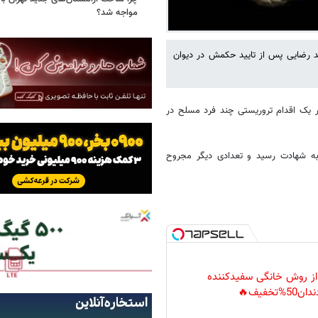
مواجه شد؟
 رضایی پس از تایید حکمش در دیوان
 خبرآنلاین از مرکز رسانه قوه قضاییه - شامگاه دهم دی‌ماه ۱۴۰۱، در یک اقدام تروریستی چند فرد مسلح در
به شهادت رسید و تعدادی دیگر مجروح
 از روش خانگی سفیدکننده
دان50%تخفیف🔥