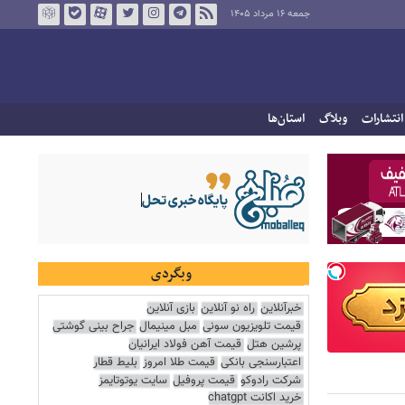
جمعه ۱۶ مرداد ۱۴۰۵
انتشارات
وبلاگ
استان‌ها
وبگردی
خبرآنلاین
راه نو آنلاین
بازی آنلاین
قیمت تلویزیون سونی
مبل مینیمال
جراح بینی گوشتی
پرشین هتل
قیمت آهن فولاد ایرانیان
اعتبارسنجی بانکی
قیمت طلا امروز
بلیط قطار
شرکت رادوکو
قیمت پروفیل
سایت یوتوتایمز
خرید اکانت chatgpt