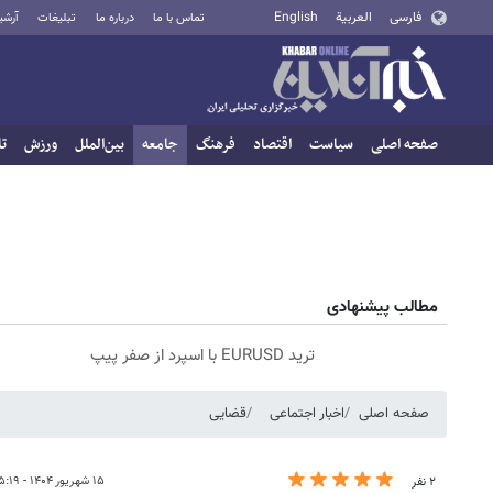
فارسی
العربية
English
تماس با ما
درباره ما
تبلیغات
آرشی
صفحه اصلی
سیاست
اقتصاد
فرهنگ
جامعه
بین‌الملل
ورزش
تا
مطالب پیشنهادی
ترید EURUSD با اسپرد از صفر پیپ
صفحه اصلی
اخبار اجتماعی
قضایی
۱۵ شهریور ۱۴۰۴ - ۰۵:۱۹
۲ نفر