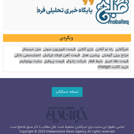
وبگردی
خبرآنلاین
راه نو آنلاین
بازی آنلاین
قیمت تلویزیون سونی
مبل مینیمال
جراح بینی گوشتی
پرشین هتل
قیمت آهن فولاد ایرانیان
اعتبارسنجی بانکی
قیمت طلا امروز
بلیط قطار
شرکت رادوکو
قیمت پروفیل
سایت یوتوتایمز
خرید اکانت chatgpt
نسخه دسکتاپ
تمامی حقوق این سایت برای خبرآنلاین محفوظ است. نقل مطالب با ذکر منبع بلامانع است.
Copyright © 2025 khabaronline News Agancy, All rights reserved