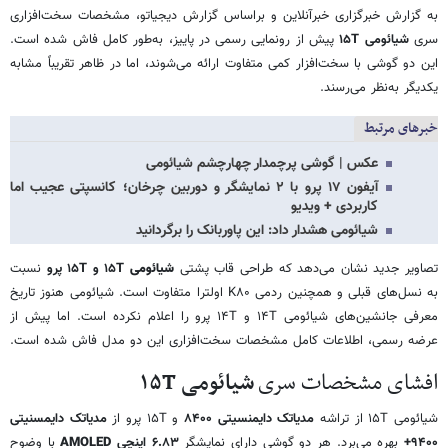
به گزارش خبرگزاری خبرآنلاین و براساس گزارش دیجیاتو، مشخصات سخت‌افزاری
سری
شیائومی ۱۵T
پیش از رونمایی رسمی در پاییز، به‌طور کامل فاش شده است.
این دو گوشی با سخت‌افزار کمی متفاوت ارائه می‌شوند، اما در ظاهر تقریباً مشابه
یکدیگر به‌نظر می‌رسند.
خبرهای مرتبط
عکس | گوشی پرچمدار چهارچشم شیائومی
آیفون ۱۷ پرو با ۲ نمایشگر و دوربین چرخان؛ کانسپتی عجیب اما
کاربردی + ویدیو
شیائومی هشدار داد: این پاوربانک را برگردانید
تصاویر جدید نشان می‌دهد که طراحی قاب پشتی
شیائومی
۱۵T و ۱۵T پرو
نسبت
به نسل‌های قبلی و همچنین ردمی K۸۰ اولترا متفاوت است. شیائومی هنوز تاریخ
معرفی جانشین‌های شیائومی ۱۴T و ۱۴T پرو را اعلام نکرده است. اما پیش از
عرضه رسمی، اطلاعات کامل مشخصات سخت‌افزاری این دو مدل فاش شده است.
افشای مشخصات سری
شیائومی ۱۵T
شیائومی ۱۵T از تراشه
مدیاتک دایمنسیتی ۸۴۰۰
و ۱۵T پرو از
مدیاتک دایمسنیتی
۹۴۰۰+
بهره می‌برد. هر دو گوشی دارای نمایشگر
۶.۸۳ اینچی
AMOLED
با وضوح