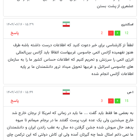
عشعری از پشت بستن
اسکندری
۱۵:۳۹ - ۱۴۰۴/۰۶/۱۶
پاسخ
2
12
لطفاً تز کارشناسی برای خبر دعوت کنید که اطلاعات درست داشته باشه طرف
هنوز نفهمیده آژانس اتمی جاسوس غرببهاست اتفاقا باید آژانس بین‌المللی
انرژی اتمی را سرزنش و تحریم کنیم که اطلاعات حساس کشور ما را به سازمان
های جاسوسی اسرائیل و غربیها تحویل میداد ترور دانشمندان ما بر پایه
اطلاعات آژانس انجام شده
ا ص
۱۵:۴۹ - ۱۴۰۴/۰۶/۱۶
پاسخ
3
15
به بعضی ها فقط باید گفت ... ما باید در زمانی که امریکا از برجان خارج شد
خارج میشدین ولی یک عده غرب پرست گفتند ما در برجام میمانم تا میوه
بدهد حال میوش شده جشن گرفتن ده سال به عقب راندن ایران و دانشمندان
ما نمی دانم امثال شما چه گیرتان آمده ولی ای کاش دولتی که این ترکمن چای