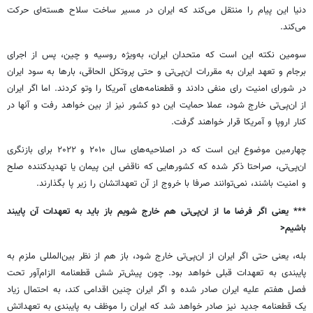
دنیا این پیام را منتقل می‌کند که ایران در مسیر ساخت سلاح هسته‌ای حرکت
می‌کند.
سومین نکته این است که متحدان ایران، به‌ویژه روسیه و چین، پس از اجرای
برجام و تعهد ایران به مقررات ان‌پی‌تی و حتی پروتکل الحاقی، بارها به سود ایران
در شورای امنیت رای منفی دادند و قطعنامه‌های آمریکا را وتو کردند. اما اگر ایران
از ان‌پی‌تی خارج شود، عملا حمایت این دو کشور نیز از بین خواهد رفت و آنها در
کنار اروپا و آمریکا قرار خواهند گرفت.
چهارمین موضوع این است که در اصلاحیه‌های سال ۲۰۱۰ و ۲۰۲۲ برای بازنگری
ان‌پی‌تی، صراحتا ذکر شده که کشورهایی که ناقض این پیمان یا تهدیدکننده صلح
و امنیت باشند، نمی‌توانند صرفا با خروج از آن تعهداتشان را زیر پا بگذارند.
*** یعنی اگر فرضا ما از ان‌پی‌تی هم خارج شویم باز باید به تعهدات آن پایبند
باشیم<
بله، یعنی حتی اگر ایران از ان‌پی‌تی خارج شود، باز هم از نظر بین‌المللی ملزم به
پایبندی به تعهدات قبلی خواهد بود. چون پیش‌تر شش قطعنامه الزام‌آور تحت
فصل هفتم علیه ایران صادر شده و اگر ایران چنین اقدامی کند، به احتمال زیاد
یک قطعنامه جدید نیز صادر خواهد شد که ایران را موظف به پایبندی به تعهداتش