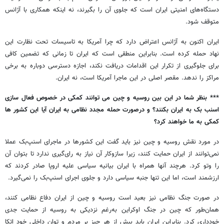
دستگاه‌های امنیتی ایران است که جلوی آن را بگیرند، نه اینکه همکاری با آژانس
متوقف شود.
ایران اکنون به آژانس اعتراض دارد که چرا آمریکا به تاسیسات تحت نظارت این
نهاد حمله کرده است. بنابراین منطقی است که ایران تا زمانی که تضمین کافی
برای جلوگیری از تکرار این اقدامات دریافت نکند، اجازه دسترسی دوباره به برخی
مراکز را ندهد. مقصر اصلی در این ماجرا آمریکا است، نه ایران.
*** بنظر شما در این بین روسیه و چین می توانند کمکی در خصوص فعال سازی
اسنب بک به ایران بکنند؟ و درصورت حمله مجدد نظامی به ایران آیا این کشور ها
کمکی به ما خواهند کرد؟
در مورد نقش روسیه و چین نیز باید گفت این کشورها در ماجرای اسنپ‌بک عملا
نمی‌توانند از ایران حمایت کنند، زیرا سازوکار آن نیاز به رای‌گیری ندارد تا بتوان آن
را وتو کرد. هرچند آنها همراه با ایران بیانیه سیاسی علیه اروپا صادر کردند که
ارزشمند است، اما این تنها جنبه سیاسی دارد و جلوی اجرای اسنپ‌بک را نمی‌گیرد.
در صورت جنگ نظامی نیز بعید است روسیه و چین از ایران دفاع نظامی کنند،
همان‌طور که چین در جنگ اوکراین به‌رغم نزدیکی به روسیه از حمایت جدی
خودداری کرد. بنابراین ایران باید بیش از هر چیز بر مردم و توان داخلی خود اتکا