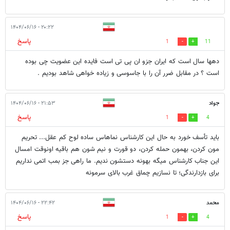
۲۰:۲۲ - ۱۴۰۴/۰۶/۱۶
پاسخ
1
11
دهها سال است که ایران جزو ان پی تی است فایده این عضویت چی بوده
است ؟ در مقابل ضرر آن را با جاسوسی و زیاده خواهی شاهد بودیم .
جواد
۲۱:۵۳ - ۱۴۰۴/۰۶/۱۶
پاسخ
1
4
باید تأسف خورد به حال این کارشناس نماهاس ساده لوح کم عقل... تحریم
مون کردن، بهمون حمله کردن، دو قورت و نیم شون هم باقیه اونوقت امسال
این جناب کارشناس میگه بهونه دستشون ندیم. ما راهی جز بمب اتمی نداریم
برای بازدارندگی؛ تا نسازیم چماق غرب بالای سرمونه
محمد
۲۲:۴۲ - ۱۴۰۴/۰۶/۱۶
پاسخ
1
4