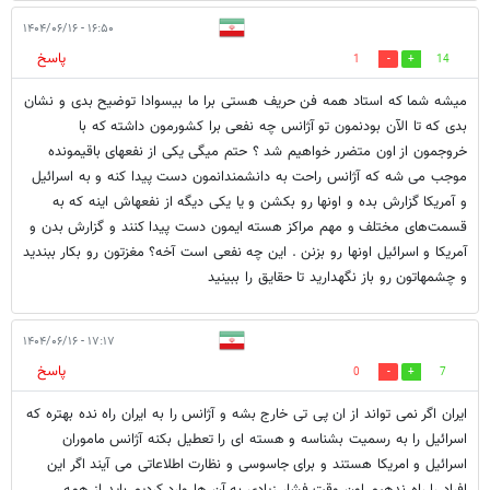
۱۶:۵۰ - ۱۴۰۴/۰۶/۱۶
پاسخ
1
14
میشه شما که استاد همه فن حریف هستی برا ما بیسوادا توضیح بدی و نشان
بدی که تا الآن بودنمون تو آژانس چه نفعی برا کشورمون داشته که با
خروجمون از اون متضرر خواهیم شد ؟ حتم میگی یکی از نفعهای باقیمونده
موجب می شه که آژانس راحت به دانشمندانمون دست پیدا کنه و به اسرائیل
و آمریکا گزارش بده و اونها رو بکشن و یا یکی دیگه از نفعهاش اینه که به
قسمت‌های مختلف و مهم مراکز هسته ایمون دست پیدا کنند و گزارش بدن و
آمریکا و اسرائیل اونها رو بزنن . این چه نفعی است آخه؟ مغزتون رو بکار ببندید
و چشمهاتون رو باز نگهدارید تا حقایق را ببینید
۱۷:۱۷ - ۱۴۰۴/۰۶/۱۶
پاسخ
0
7
ایران اگر نمی تواند از ان پی تی خارج بشه و آژانس را به ایران راه نده بهتره که
اسرائیل را به رسمیت بشناسه و هسته ای را تعطیل بکنه آژانس ماموران
اسرائیل و امریکا هستند و برای جاسوسی و نظارت اطلاعاتی می آیند اگر این
افراد را راه ندهیم اون وقت فشار زیادی به آن ها وارد کردیم باید از همه