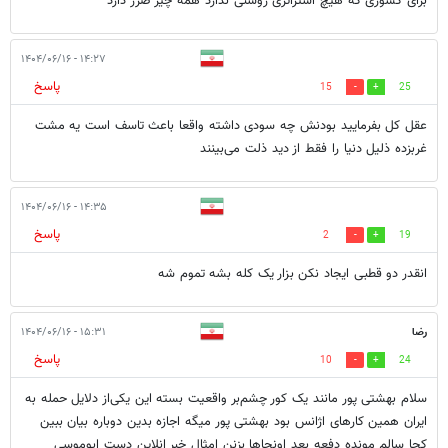
برای کشوری که هیچ استراتژی روشنی ندارد همه چیز ضرر دارد
۱۴:۲۷ - ۱۴۰۴/۰۶/۱۶
پاسخ
15
25
عقل کل بفرمایید بودنش چه سودی داشته واقعا باعث تاسف است یه مشت
غربزده ذلیل دنیا را فقط از دید ذلت می‌بینند
۱۴:۳۵ - ۱۴۰۴/۰۶/۱۶
پاسخ
2
19
انقدر دو قطبی ایجاد نکن بزار یک کله بشه تموم شه
رضا
۱۵:۳۱ - ۱۴۰۴/۰۶/۱۶
پاسخ
10
24
سلام بهشتی پور مانند یک کور چشم‌بر واقعیت بسته این یکی‌از دلایل حمله به
ایران همین کارهای اژانس بود بهشتی پور میگه اجازه بدین دوباره بیان ببین
کجا سالم مونده دفعه بعد اونجاها بزنن امثال خبر انلاین دست ابوموسی