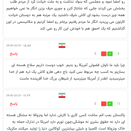
رو امضا نمود و مجلسی که سواد نداشت و به ملت خیانت کرد از مردم طلب
بخشش می کردند جایی که شانتاژ کنن و جوری حرف بزنن انگار ما نمی خواهیم
همه چیز درست بشود.ای کاش شرف داشتید یک مرتبه هم به دوستان خیانت
کارتون می پریدید انگار ما مردم رفتیم برجام رو امضا کردیم و مکانیسمی در اون
گذاشتیم که یک احمق هم با خودش این کار رو نمی کند
۱۵:۵۶ - ۱۴۰۴/۰۶/۱۶
پاسخ
5
8
چرا باید ما تاوان فضولی آمریکا رو بدیم. خوب دوست داریم سلاح هسته ای
بسازیم به کسب چه مربوط بس کنید باج دهی هارو کاش یک ذره هم از خدا
میترسیدید انقدر از آمریکا میترسید از شیطان بزرگ خدا آفریننده ماست
۱۶:۲۹ - ۱۴۰۴/۰۶/۱۶
پاسخ
0
13
پاکستان بمب اتم ساخت کسی کاری با کارش ندارد اما ونزوئلا نه مشکل هسته
ای دارد نه حقوق بشری نه موشکی،چون تورم دارد امریکا در تدارک حمله به
خاک ونزوئلا است کلمبیا و شیلی بیشترین کوکائین دنیا را تولید میکنند مکزیک