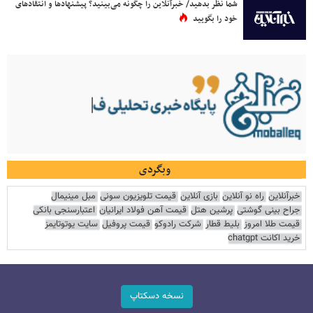
شما نظر بدهید/ خبرآنلاین را چگونه می‌بینید؟ پیشنهادها و انتقادهای
خود را بگویید
وبگردی
خبرآنلاین
راه نو آنلاین
بازی آنلاین
قیمت تلویزیون سونی
مبل مینیمال
جراح بینی گوشتی
پرشین هتل
قیمت آهن فولاد ایرانیان
اعتبارسنجی بانکی
قیمت طلا امروز
بلیط قطار
شرکت رادوکو
قیمت پروفیل
سایت یوتوتایمز
خرید اکانت chatgpt
نسخه دسکتاپ