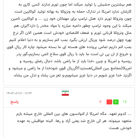
هم بیشترین حشیش را تولید میکند اما چون تورم ندارند کسی کاری به
کارشان ندارد امریکا در تدارک حمله به ونزوئلا به بهانه تولید کوکایین است
چون ونزوئلا تورم دارد هتل ترامپ برای مهمانان خود زن ... و کوکایین تامین
میکند با این وجود ترامپ چطور داعیه مبارزه با مواد مخدر را دارد؟ایران هم
مثل ونزوئلا قربانی تورم و ضعف اقتصادی خودش است همین الان اگر نرخ
بهره چهل درصد شود وریال ارزش بگیرد بمب اتم بسازیم و به دنیا اعلام کنیم
بمب اتم داریم تمامی پرونده های هسته ای ما بسته میشود چاره کار ریال قوی
و خروج از ان پی تی است ما باید با ریال قوی سلاح اتمی بسازیم،گور پدر
روسیه و امریکا و چین ،خدا باید از ما راضی باشد دنبال رضای روسیه و
امریکا(مجامع بین المللی)هستید؟اگرریال قوی شودخدا از ما راضی و میشود و
اگرنزد خدا عزیز شویم در دنیا عزیز میشویم،و تعز من یشاء و تذل من یشاء،
۱۶:۴۲ - ۱۴۰۴/۰۶/۱۶
پاسخ
0
13
... کدوم تعهد. مگه امریکا از کنوانسون های بین المللی خارج میشه بازم
متعهد میمونه. هر کی خارج شد یعنی آزاد و رها. البته عواقبش به عهده
خودش هست