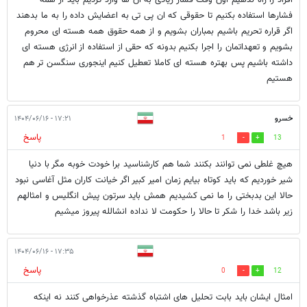
فشارها استفاده بکنیم تا حقوقی که ان پی تی به اعضایش داده را به ما بدهند
اگر قراره تحریم باشیم بمباران بشویم و از همه حقوق همه هسته ای محروم
بشویم و تعهداتمان را اجرا بکنیم بدونه که حقی از استفاده از انرژی هسته ای
داشته باشیم پس بهتره هسته ای کاملا تعطیل کنیم اینجوری سنگسن تر هم
هستیم
خسرو
۱۷:۲۱ - ۱۴۰۴/۰۶/۱۶
پاسخ
1
13
هیچ غلطی نمی توانند بکنند شما هم کارشناسید برا خودت خوبه مگر با دنیا
شیر خوردیم که باید کوتاه بیایم زمان امیر کبیر اگر خیانت کاران مثل آغاسی نبود
حالا این بدبختی را ما نمی کشیدیم همش باید سرتون پیش انگلیس و امثالهم
زیر باشد خدا را شکر تا حالا را حکومت لا نداده انشالله پیروز میشیم
۱۷:۳۵ - ۱۴۰۴/۰۶/۱۶
پاسخ
0
12
امثال ایشان باید بابت تحلیل های اشتباه گذشته عذرخواهی کنند نه اینکه