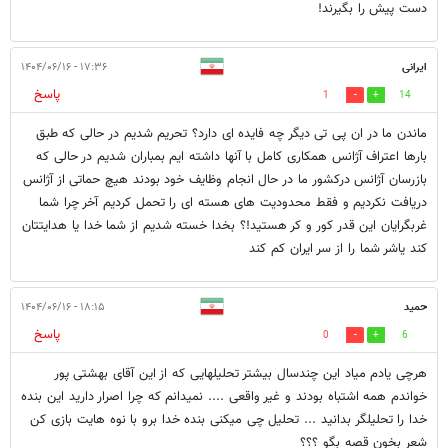
دست پیش را بگیرند!
ایرانی
۱۷:۳۶ - ۱۴۰۴/۰۶/۱۶
پاسخ
1
14
ماندن ما در ان پی تی دیگر چه فایده ای دارد؟ تحریم شدیم در حالی که طبق
بارها اعتراف آژانس همکاری کامل با آنها داشته ایم بمباران شدیم در حالی که
بازرسان آژانس درکشور ما در حال انجام وظایف خود بودند هیچ حماتی از آژانس
دریافت نکردیم و فقط محدودیت های هسته ای را تحمل کردیم آخر چرا شما
غربگرایان این قدر کور و کر هستید!؟ بخدا خسته شدیم از شما خدا یا هدایتتان
کند یاشر شما را از سر ایران کم کند
حمید
۱۸:۱۵ - ۱۴۰۴/۰۶/۱۶
پاسخ
0
6
هرچی یادم میاد این چندسال بیشتر تحلیلهایی که از این آقای بهشتی پور
خواندم همه اشتباه بودند و غیر واقعی .... نمیدانم که چرا اصرار دارید این بنده
خدا را تحلیلگر بدانید ... تحلیل چی میکنی بنده خدا برو با نوه هایت بازی کن
شعر بخون قصه بگو ؟؟؟