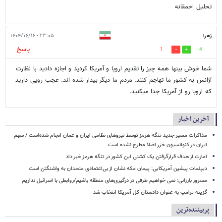
تحلیل احمقانه
زهرا
۲۳:۰۵ - ۱۴۰۴/۰۶/۱۶
پاسخ
1
4
شما خوش بینها همه چیز را تقدیم اروپا و آمریکا کردید و اجازه دادید با نظارت
آژانس به کشور ما تهاجم کنند. مردم ما دیگر بیدار شده اند. عجب رویی دارید
که اروپا رو از آمریکا جدا میکنید.
آخرین اخبار
مذاکرات مسیر جدید تنگه هرمز توسط نیروهای نظامی ایران و عمان انجام شده‌است / سهم
ایران در کنوانسیون خزر اصلا مطرح نشده است
امارت از هدف قرارگرفتن یک کشتی این کشور در تنگه هرمز خبر داد
دیپلمات پیشین آمریکایی: پیمان مکه نشان از بی‌اعتمادی متحدان به واشنگتن است
مسرور بارزانی: نمی خواهیم طرفی در درگیری‌های منطقه باشیم/روابطی با اسرائیل نداریم
گزینه ترامپ به عنوان دادستان کل آمریکا انتخاب شد
پربیننده‌ترین