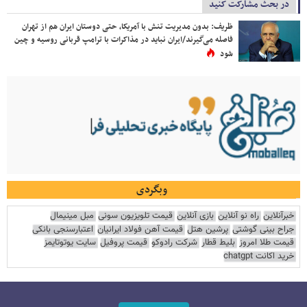
در بحث مشارکت کنید
ظریف: بدون مدیریت تنش با آمریکا، حتی دوستان ایران هم از تهران
فاصله می‌گیرند/ایران نباید در مذاکرات با ترامپ قربانی روسیه و چین
شود
وبگردی
خبرآنلاین
راه نو آنلاین
بازی آنلاین
قیمت تلویزیون سونی
مبل مینیمال
جراح بینی گوشتی
پرشین هتل
قیمت آهن فولاد ایرانیان
اعتبارسنجی بانکی
قیمت طلا امروز
بلیط قطار
شرکت رادوکو
قیمت پروفیل
سایت یوتوتایمز
خرید اکانت chatgpt