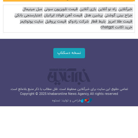
خبرآنلاین
راه نو آنلاین
بازی آنلاین
قیمت تلویزیون سونی
مبل مینیمال
جراح بینی گوشتی
پرشین هتل
قیمت آهن فولاد ایرانیان
اعتبارسنجی بانکی
قیمت طلا امروز
بلیط قطار
شرکت رادوکو
قیمت پروفیل
سایت یوتوتایمز
خرید اکانت chatgpt
نسخه دسکتاپ
تمامی حقوق این سایت برای خبرآنلاین محفوظ است. نقل مطالب با ذکر منبع بلامانع است.
Copyright © 2025 khabaronline News Agancy, All rights reserved
طراحی و تولید: نستوه