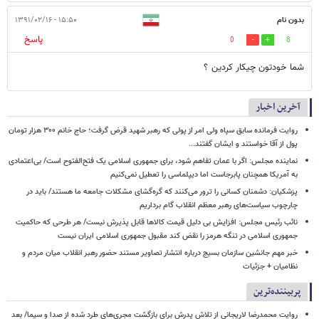
بدون نام
۱۵:۵۰ - ۱۳۹۱/۰۲/۱۶
پاسخ
0
8
شما خودتون چیکار کردین ؟
آخرین اخبار
روایت فرمانده سابق سپاه ولی امر از پولی که رهبر شهید قرض گرفت؛ حاج خانم ۳۰۰ هزار تومان
پول از آقا خواستند و ایشان گفتند...
نماینده مجلس: اگر با عمان تفاهم شود، برای جمهوری اسلامی یک فتح‌الفتوح است/ بی‌اعتمادی
به آمریکا همچنان پابرجاست اما دیپلماسی را تعطیل نمی‌کنیم
پزشکیان: دشمنان کسانی را ترور می‌کنند که گره‌گشای مشکلات جامعه ما هستند/ باید در
چارچوب سیاست‌های رهبر معظم انقلاب گام برداریم
نائب رئیس مجلس: افزایش بی دلیل قیمت کالاها قابل پذیرش نیست/ هر طرحی که حاکمیت
جمهوری اسلامی در تنگه هرمز را نقض کند مقبول جمهوری اسلامی ایران نیست
خبر مهم جانشین سازمان بسیج درباره انتشار تصاویر مستند حضور رهبر انقلاب میان مردم و
نظامیان + جزئیات
پربیننده‌ترین
روایت محمدرضا لاریجانی از تلاش پدرش برای بازگشت مجری‌های طرد شده از صدا و سیما/ بعد