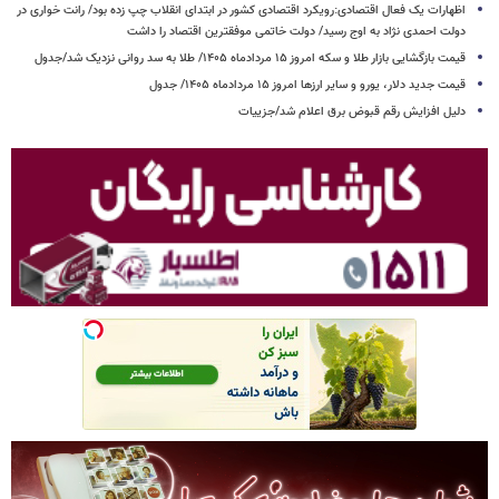
اظهارات یک فعال اقتصادی:رویکرد اقتصادی کشور در ابتدای انقلاب چپ زده بود/ رانت خواری در
دولت احمدی نژاد به اوج رسید/ دولت خاتمی موفقترین اقتصاد را داشت
قیمت بازگشایی بازار طلا و سکه امروز ۱۵ مردادماه ۱۴۰۵/ طلا به سد روانی نزدیک شد/جدول
قیمت جدید دلار، یورو و سایر ارزها امروز ۱۵ مردادماه ۱۴۰۵/ جدول
دلیل افزایش رقم قبوض برق اعلام شد/جزییات