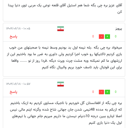
آقای عزیز بره چی بگه شما هم استیل آقای قلعه نوعی یک مربی توی دنیا پیدا
کن
پرویز
۱۰:۰۵ - ۱۴۰۴/۰۶/۱۸
پاسخ
0
0
میخواد بره چی بگه .بله نیمه اول بد بودیم وسط نیمه با صحبتهای من خوب
بازی کردیم تاکتیکها رو خوب اجرا کردیم ولی داوری به ضرر ما بود باختیم این از
ارزشهای ما کم نمیکنه ویه مشت چرت وپرت دیگه .فردا روز از نو ...... واقعا
برای این فوتبال باید تاسف خورد بریم والیبال نگاه کنیم
۱۰:۵۷ - ۱۴۰۴/۰۶/۱۸
پاسخ
0
0
بره چی بگه از افغانستان گل خوردیم با تاجیک مساوی کردیم به ازبک باختیم
که ازبکم به مدده 48تیمی شدن جان جهانی شاخ شده وگرنه اینم مالی نیس
اصلا اینارو ببین درجه 10دنیام نیستن ما داریم میریم جام جهانی با تیم‌های
لول یک دنیا بازی کنیم