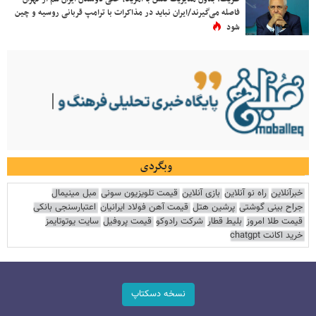
فاصله می‌گیرند/ایران نباید در مذاکرات با ترامپ قربانی روسیه و چین
شود
وبگردی
خبرآنلاین
راه نو آنلاین
بازی آنلاین
قیمت تلویزیون سونی
مبل مینیمال
جراح بینی گوشتی
پرشین هتل
قیمت آهن فولاد ایرانیان
اعتبارسنجی بانکی
قیمت طلا امروز
بلیط قطار
شرکت رادوکو
قیمت پروفیل
سایت یوتوتایمز
خرید اکانت chatgpt
نسخه دسکتاپ