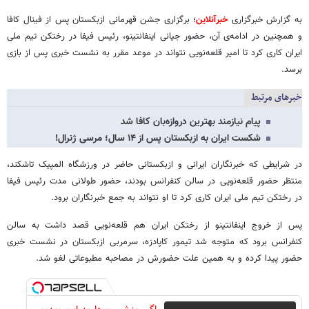
به گزارش خبرگزاری
خبرآنلاین
؛ برگزاری جشن قهرمانی ازبکستان پس از فینال کافا
و همچنین در ادامه‌ی آن، حضور جیانی اینفانتینو، رئیس فیفا در رختکن تیم ملی
ایران کاری کرد تا امیر قلعه‌نویی نتواند در موعد مقرر به نشست خبری پس از بازی
برسد.
خبرهای مرتبط
پیام نیازمند بهترین دروازه‌بان کافا شد
شکست ایران به ازبکستان پس از ۱۴ سال؛ مرسی ژنرال!
در شرایطی که خبرنگاران ایرانی و ازبکستانی حاضر در ورزشگاه المپیک تاشکند،
منتظر حضور قلعه‌نویی در سالن کنفرانس بودند، حضور طولانی مدت رئیس فیفا
در رختکن تیم ملی ایران کاری کرد تا او نتواند به جمع خبرنگاران برود.
پس از خروج اینفانتینو از رختکن ایران هم قلعه‌نویی قصد داشت به سالن
کنفرانس برود که متوجه شد تیمور کاپادزه، سرمربی ازبکستان در نشست خبری
حضور پیدا کرده و به همین علت حضورش در مصاحبه مطبوعاتی لغو شد.