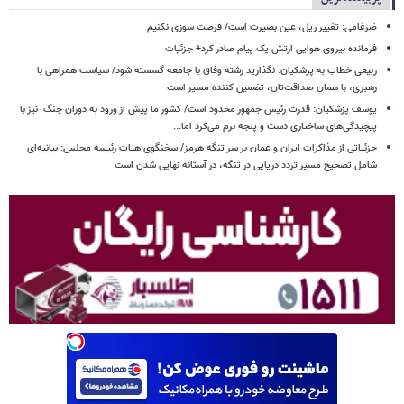
ضرغامی: تغییر ریل، عین بصیرت است/ فرصت سوزی نکنیم
فرمانده نیروی هوایی ارتش یک پیام صادر کرد+ جزئیات
ربیعی خطاب به پزشکیان: نگذارید رشته وفاق با جامعه گسسته شود/ سیاست همراهی با
رهبری، با همان صداقت‌تان، تضمین کننده مسیر است
یوسف پزشکیان: قدرت رئیس‌ جمهور محدود است/ کشور ما پیش از ورود به دوران جنگ نیز با
پیچیدگی‌های ساختاری دست و پنجه نرم می‌کرد اما...
جزئیاتی از مذاکرات ایران و عمان بر سر تنگه هرمز/ سخنگوی هیات رئیسه مجلس: بیانیه‌ای
شامل تصحیح مسیر تردد دریایی در تنگه، در آستانه نهایی شدن است