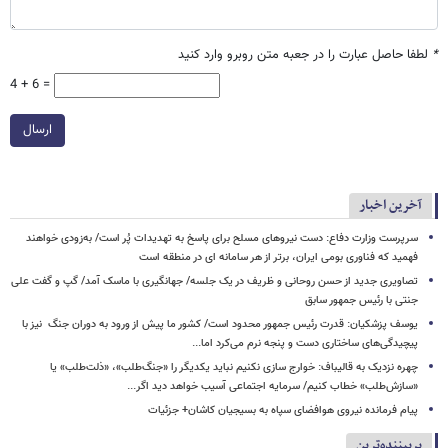
*
لطفا حاصل عبارت را در جعبه متن روبرو وارد کنید
4 + 6 =
ارسال
آخرین اخبار
سرپرست وزارت دفاع: دست نیروهای مسلح برای پاسخ به تهدیدات پُر است/ به‌زودی خواهند
فهمید که فناوری بومی ایران، برتر از هر سامانه ای در منطقه است
تصاویری جدید از حسن روحانی و ظریف در یک جلسه/ جهانگیری با ماسک آمد/ گپ و گفت علی
جنتی با رئیس جمهور سابق
یوسف پزشکیان: قدرت رئیس‌ جمهور محدود است/ کشور ما پیش از ورود به دوران جنگ نیز با
پیچیدگی‌های ساختاری دست و پنجه نرم می‌کرد اما...
چهره نزدیک به قالیباف: خوارج سازی نکنیم نباید یکدیگر را «جنگ‌طلب»، «ذلت‌طلب» یا
«سازش‌طلب» خطاب کنیم/ سرمایه اجتماعی آسیب خواهد دید اگر...
پیام فرمانده نیروی هوافضای سپاه به بسیجیان کاشان+ جزئیات
پربیننده‌ترین