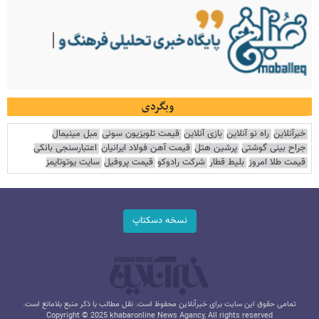
وبگردی
خبرآنلاین
راه نو آنلاین
بازی آنلاین
قیمت تلویزیون سونی
مبل مینیمال
جراح بینی گوشتی
پرشین هتل
قیمت آهن فولاد ایرانیان
اعتبارسنجی بانکی
قیمت طلا امروز
بلیط قطار
شرکت رادوکو
قیمت پروفیل
سایت یوتوتایمز
نسخه دسکتاپ
تمامی حقوق این سایت برای خبرآنلاین محفوظ است. نقل مطالب با ذکر منبع بلامانع است.
Copyright © 2025 khabaronline News Agancy, All rights reserved