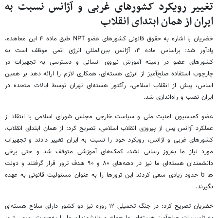
تغییر رویکرد کشورهای غربی و آژانس نسبت به
ایران از همان ابتدای انقلاب
خضریان با اشاره به حقوق قانونی کشورهای عضو NPT طبق ماده ۴ این معاهده،
یادآور شد: براساس ماده ۴، آژانس بین‌المللی انرژی اتمی موظف است به
کشورهای عضو در زمینه آموزش نیروی انسانی و دسترسی به تجهیزات در
چارچوب استفاده صلح‌آمیز از انرژی هسته‌ای، همکاری لازم را ارائه دهد بر همین
اساس، پیش از انقلاب اسلامی، رآکتور هسته‌ای تهران توسط ایالات متحده در
ایران نصب و راه‌اندازی شد.
عضو کمیسیون امنیت ملی و سیاست خارجی مجلس شورای اسلامی با انتقاد از
عملکرد آژانس پس از پیروزی انقلاب اسلامی، تصریح کرد: از همان ابتدای انقلاب،
کشورهای غربی و آژانس، رویکرد خود را نسبت به ایران تغییر دادند و تجهیزات
مورد نیاز ما به‌روز رسانی نشد، کمک‌های آموزشی متوقف شد و حتی برخی
دانشمندان هسته‌ای ما نیز در دهه‌های ۸۰ و ۹۰ هدف ترور قرار گرفتند و دولت
ها تا حدود زیادی سعی کردند این ترورها را به عنوان مسئولیت قانونی به عهده
نگیرند.
خضریان تصریح کرد: در جنگ تحمیلی ۱۲ روزه نیز دو کشور دارای سلاح هسته‌ای
به تاسیسات صلح‌آمیز هسته‌ای ما حمله و دانشمندان ما را به‌صورت رسمی ترور