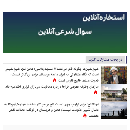
در بحث مشارکت کنید
شیخ‌نشین‌ها چگونه فکر می‌کنند؟/ مسجدجامعی: عمان تنها شیخ‌نشینی
است که نگاه متفاوتی به ایران دارد/ عربستان برادر بزرگ‌تر نیست؛
قدرت مسلط خلیج فارس است
سازمان وظیفه عمومی فراجا درباره معافیت سربازان فراری اطلاعیه داد
ابوالفتح: برای ترامپ مهم نیست تاج بر سر کار باشد یا عمامه/ آمریکا به
دنبال تغییر حکومت نیست/ عمان و عربستان در توقف حملات نقش
داشتند