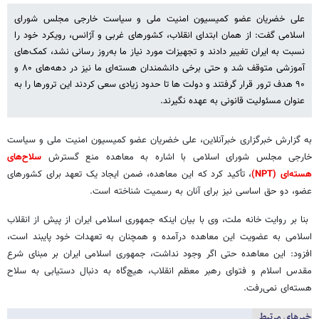
علی خضریان عضو کمیسیون امنیت ملی و سیاست خارجی مجلس شورای
اسلامی گفت: از همان ابتدای انقلاب، کشورهای غربی و آژانس، رویکرد خود را
نسبت به ایران تغییر دادند و تجهیزات مورد نیاز ما به‌روز رسانی نشد، کمک‌های
آموزشی متوقف شد و حتی برخی دانشمندان هسته‌ای ما نیز در دهه‌های ۸۰ و
۹۰ هدف ترور قرار گرفتند و دولت ها تا حدود زیادی سعی کردند این ترورها را به
عنوان مسئولیت قانونی به عهده نگیرند.
به گزارش خبرگزاری خبرآنلاین، علی خضریان عضو کمیسیون امنیت ملی و سیاست
خارجی مجلس شورای اسلامی با اشاره به معاهده منع گسترش
سلاح‌های
هسته‌ای (NPT)
، تأکید کرد که این معاهده، ضمن ایجاد یک تعهد برای کشورهای
عضو، دو حق اساسی نیز برای آنان به رسمیت شناخته است.
بنا بر روایت خانه ملت، وی با بیان اینکه جمهوری اسلامی ایران از پیش از انقلاب
اسلامی به عضویت این معاهده درآمده و همچنان به تعهدات خود پایبند است،
افزود: این معاهده حتی اگر وجود نداشت، جمهوری اسلامی ایران بر مبنای شرع
مقدس اسلام و فتوای رهبر معظم انقلاب، هیچ‌گاه به دنبال دستیابی به سلاح
هسته‌ای نمی‌رفت.
خبرهای مرتبط