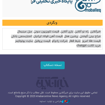
وبگردی
خبرآنلاین
راه نو آنلاین
بازی آنلاین
قیمت تلویزیون سونی
مبل مینیمال
جراح بینی گوشتی
پرشین هتل
قیمت آهن فولاد ایرانیان
اعتبارسنجی بانکی
قیمت طلا امروز
بلیط قطار
شرکت رادوکو
قیمت پروفیل
سایت یوتوتایمز
خرید اکانت chatgpt
نسخه دسکتاپ
تمامی حقوق این سایت برای خبرآنلاین محفوظ است. نقل مطالب با ذکر منبع بلامانع است.
Copyright © 2025 khabaronline News Agancy, All rights reserved
طراحی و تولید: نستوه