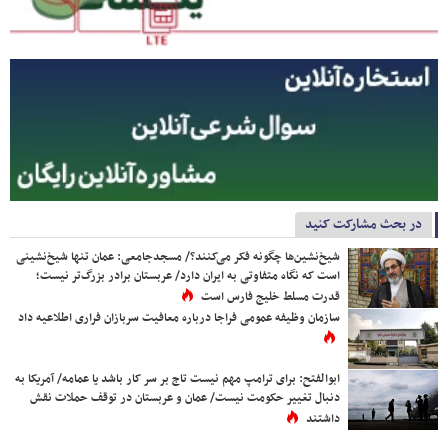
در بحث مشارکت کنید
شیخ‌نشین‌ها چگونه فکر می‌کنند؟/ مسجدجامعی: عمان تنها شیخ‌نشینی
است که نگاه متفاوتی به ایران دارد/ عربستان برادر بزرگ‌تر نیست؛
قدرت مسلط خلیج فارس است
سازمان وظیفه عمومی فراجا درباره معافیت سربازان فراری اطلاعیه داد
ابوالفتح: برای ترامپ مهم نیست تاج بر سر کار باشد یا عمامه/ آمریکا به
دنبال تغییر حکومت نیست/ عمان و عربستان در توقف حملات نقش
داشتند