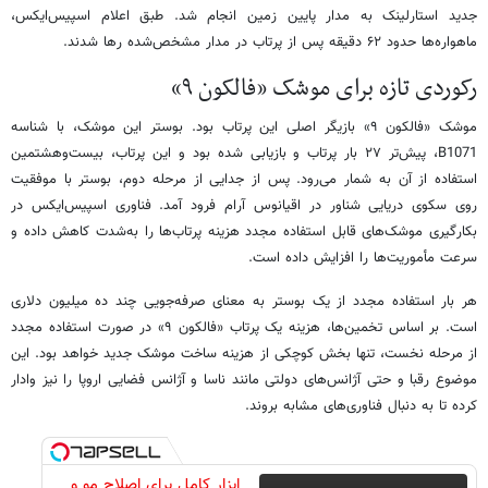
جدید استارلینک به مدار پایین زمین انجام شد. طبق اعلام اسپیس‌ایکس،
ماهواره‌ها حدود ۶۲ دقیقه پس از پرتاب در مدار مشخص‌شده رها شدند.
رکوردی تازه‌ برای موشک «فالکون ۹»
موشک «فالکون ۹» بازیگر اصلی این پرتاب بود. بوستر این موشک، با شناسه
B1071، پیش‌تر ۲۷ بار پرتاب و بازیابی شده بود و این پرتاب، بیست‌وهشتمین
استفاده از آن به شمار می‌رود. پس از جدایی از مرحله دوم، بوستر با موفقیت
روی سکوی دریایی شناور در اقیانوس آرام فرود آمد. فناوری اسپیس‌ایکس در
بکارگیری موشک‌های قابل استفاده مجدد هزینه پرتاب‌ها را به‌شدت کاهش داده و
سرعت مأموریت‌ها را افزایش داده است.
هر بار استفاده مجدد از یک بوستر به معنای صرفه‌جویی چند ده میلیون دلاری
است. بر اساس تخمین‌ها، هزینه یک پرتاب «فالکون ۹» در صورت استفاده مجدد
از مرحله نخست، تنها بخش کوچکی از هزینه ساخت موشک جدید خواهد بود. این
موضوع رقبا و حتی آژانس‌های دولتی مانند ناسا و آژانس فضایی اروپا را نیز وادار
کرده تا به دنبال فناوری‌های مشابه بروند.
ابزار کامل برای اصلاح مو و