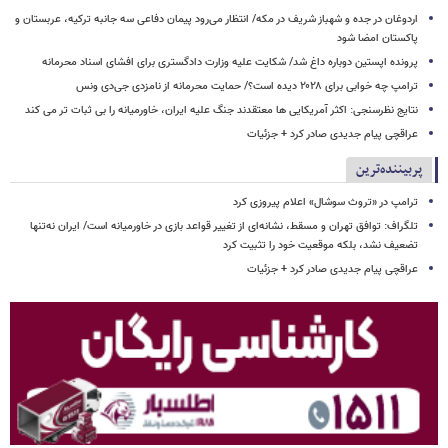
اردوغان در جده و شهباز شریف در مکه/ انتظار می‌رود پیمان دفاعی سه جانبه ترکیه، عربستان و
پاکستان امضا شود
پرونده اپستین دوباره داغ شد/ شکایت علیه وزارت دادگستری برای افشای اسناد محرمانه
ترامپ چه خوابی برای ۲۰۲۸ دیده است؟/ حمایت محرمانه از نامزدی جی‌دی ونس
نتایج نظرسنجی: اکثر آمریکایی ها معتقدند جنگ علیه ایران، خاورمیانه را بی ثبات تر می کند
عراقچی پیام جدیدی صادر کرد + جزئیات
پربیننده‌ترین
ترامپ در «تروث سوشال» اعلام پیروزی کرد
تلگراف: توافق تهران و مسقط، نشانه‌ای از تغییر قواعد بازی در خاورمیانه است/ ایران نه‌تنها
تضعیف نشد، بلکه موقعیت خود را تثبیت کرد
عراقچی پیام جدیدی صادر کرد + جزئیات