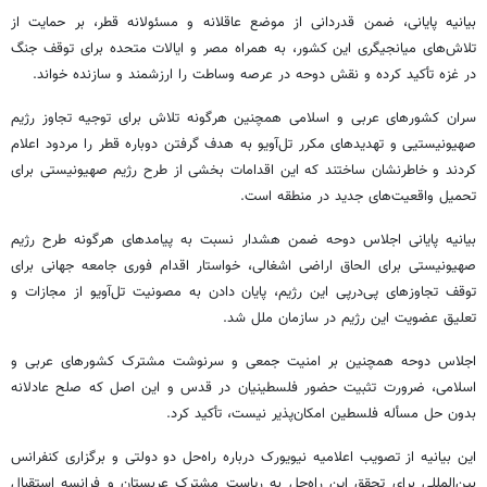
بیانیه پایانی، ضمن قدردانی از موضع عاقلانه و مسئولانه قطر، بر حمایت از
تلاش‌های میانجیگری این کشور، به همراه مصر و ایالات متحده برای توقف جنگ
در غزه تأکید کرده و نقش دوحه در عرصه وساطت را ارزشمند و سازنده خواند.
سران کشورهای عربی و اسلامی همچنین هرگونه تلاش برای توجیه تجاوز رژیم
صهیونیستیی و تهدیدهای مکرر تل‌آویو به هدف گرفتن دوباره قطر را مردود اعلام
کردند و خاطرنشان ساختند که این اقدامات بخشی از طرح رژیم صهیونیستی برای
تحمیل واقعیت‌های جدید در منطقه است.
بیانیه پایانی اجلاس دوحه ضمن هشدار نسبت به پیامدهای هرگونه طرح رژیم
صهیونیستی برای الحاق اراضی اشغالی، خواستار اقدام فوری جامعه جهانی برای
توقف تجاوزهای پی‌درپی این رژیم، پایان دادن به مصونیت تل‌آویو از مجازات و
تعلیق عضویت این رژیم در سازمان ملل شد.
اجلاس دوحه همچنین بر امنیت جمعی و سرنوشت مشترک کشورهای عربی و
اسلامی، ضرورت تثبیت حضور فلسطینیان در قدس و این اصل که صلح عادلانه
بدون حل مسأله فلسطین امکان‌پذیر نیست، تأکید کرد.
این بیانیه از تصویب اعلامیه نیویورک درباره راه‌حل دو دولتی و برگزاری کنفرانس
بین‌المللی برای تحقق این راه‌حل به ریاست مشترک عربستان و فرانسه استقبال