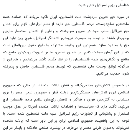
شناسایی رژیم اسرائیل تلقی شود.
در مورد حق تعیین سرنوشت ملت فلسطین، ایران تأکید می‌کند که همانند همه
ملت‌های صلح‌دوست، مردم فلسطین حق دارند از تمام ابزارهای لازم برای اعمال
حق غیرقابل سلب خود در تعیین سرنوشت و رهایی از اشغال استعمار خارجی
برخوردار باشند. با توجه به سبعیت نیروهای اشغالگر اسرائیل، هیچ چیز نباید این
حق را محدود سازد. همچنین این وظیفه مشترک ما طبق حقوق بین‌الملل است
که از این آرمان‌ حمایت کنیم. بر همین اساس، ما بر ضرورت رویکردی جامع که
منافع و نگرانی‌های همه فلسطینیان را در نظر بگیرد تأکید می‌نماییم و بنابراین از
هرگونه توافق وحدت ملی فلسطین که توسط مردم فلسطین حاصل و پذیرفته
شود، حمایت می‌کنیم.
در خصوص تلاش‌های میانجی‌گرانه و نقش ایالات متحده، در حالی که جمهوری
اسلامی ایران تلاش‌های خستگی‌ناپذیر دولت قطر و جمهوری عربی مصر را برای
دستیابی به آتش‌بس فوری و فراگیر و کاهش رنج‌های عظیم مردم فلسطین ارج
می‌نهد، تأکید دارد که سیاست‌ها و اقدامات ایالات متحده آمریکا در عمل موجب
استمرار و پشتیبانی از تجاوزات رژیم اسرائیل علیه ملت فلسطین شده است. با
توجه به این واقعیت، جمهوری اسلامی ایران بر این باور است که ایالات متحده
نمی‌تواند به‌عنوان طرفی معتبر یا بی‌طرف در پیشبرد صلحی عادلانه و پایدار در این