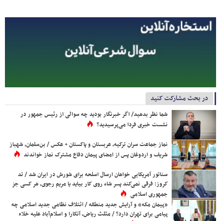
در بحث مشارکت کنید
شما نظر بدهید/ اگر خبرنگار بودید چه سوالی از رئیس جمهور در
نشست خبری فردا می‌پرسیدید؟
نماز جماعت سران ترکیه، عربستان و پاکستان + عکس / بن‌سلمان، شهباز
شریف و اردوغان پس از امضای پیمان دفاع مشترک نماز خواندند
سناتور آمریکایی خواهان ارسال اسلحه برای شورش در ایران شد / تد
کروز: فرقی نمی‌کند پسر شاه روی کار بیاید یا مریم رجوی، هر کسی جز
جمهوری اسلامی
«پیمان مکه» و آرایش جدید منطقه / ائتلاف نظامی جدید اسلامی چه
پیامی برای تهران دارد؟ / مثلث ریاض، آنکارا و اسلام‌آباد علیه خلاء