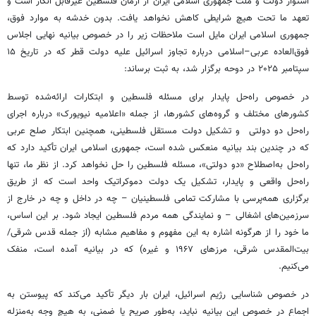
استوار دولت و ملت جمهوری اسلامی ایران از آرمان فلسطین غیرقابل انکار است و
تعهد ما تحت هیچ شرایطی کاهش نخواهد یافت. بدون خدشه به موارد فوق،
جمهوری اسلامی ایران مایل است ملاحظات زیر را در خصوص بیانیه نهایی اجلاس
فوق‌العاده عربی–اسلامی درباره تجاوز اسرائیل علیه دولت قطر که در تاریخ ۱۵
سپتامبر ۲۰۲۵ در دوحه برگزار شد، به ثبت برساند:
در خصوص راه‌حل پایدار برای مسئله فلسطین و ابتکارات ارائه‌شده توسط
کشورهای مختلف و گروه‌های کشورها، از جمله «اعلامیه نیویورک» درباره اجرای
راه‌حل دو دولتی و تشکیل دولت مستقل فلسطینی، همچنین ابتکار صلح عربی
که در چندین بند بیانیه منعکس شده است، جمهوری اسلامی ایران تأکید دارد که
راه‌حل به‌اصطلاح «دو دولتی»، مسئله فلسطین را حل نخواهد کرد. از نظر ما، تنها
راه‌حل واقعی و پایدار، تشکیل یک دولت دموکراتیک واحد است که از طریق
برگزاری همه‌پرسی با مشارکت تمامی فلسطینیان – چه در داخل و چه در خارج از
سرزمین‌های اشغالی – و نمایندگی همه مردم فلسطین ایجاد شود. بر این اساس،
ما خود را از هرگونه اشاره به این مفهوم و مفاهیم مشابه (از جمله قدس شرقی/
بیت‌المقدس شرقی، مرزهای ۱۹۶۷ و غیره) که در بیانیه آمده است، منفک
می‌کنیم.
در خصوص شناسایی رژیم اسرائیل، ایران بار دیگر تأکید می‌کند که پیوستن به
اجماع در خصوص این بیانیه نباید، به‌طور صریح یا ضمنی، به هیچ وجه به‌منزله