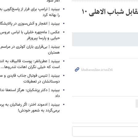
آغاز شود
ببینید | اخراج مستقیم؛ تراکتور در دقیقه ۵۱ مقابل شباب الاهلی ۱۰
ببینید | ترامپ برای فرار از پاسخ‌گویی ب
را بهانه کرد
ببینید | انفجار و آتش‌سوزی در پالایشگ
عکس | ماه‌چهره خلیلی با لباس عروس د
حیایی و پارسا پیروزفر
ببینید | بی‌قراری باران کوثری در مراسم 
همتیان
ببینید | عطریانفر: پوست قالیباف به اند
است که خیلی نگران اهانت تندروها...
ببینید | تنیس فوتبال جذاب قایدی و مغا
دوستانشان در تعطیلات
ببینید | دکتر پزشکیان: هرگز استعفا ندا
داد
ببینید | ادموند اختر: اگر رضائیان به پ
برمی‌گردد به شعور خودش!