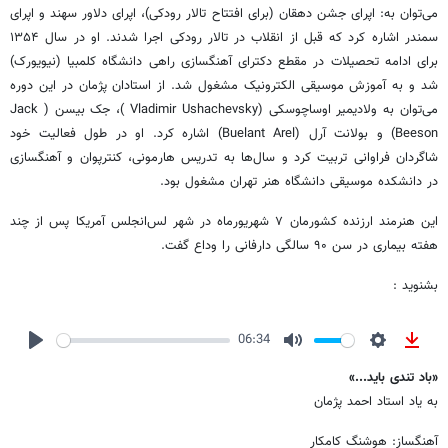
می‌توان به: اپرای جشن دهقان (برای افتتاح تالار رودکی)، اپرای دلاور سهند و اپرای
سمندر اشاره کرد که قبل از انقلاب در تالار رودکی اجرا شدند. او در سال ۱۳۵۴
برای ادامه تحصیلات در مقطع دکترای آهنگسازی راهی دانشگاه کلمبیا (نیویورک)
شد و به آموزش موسیقی الکترونیک مشغول شد. از استادان پژمان در این دوره
می‌توان به ولادیمیر اوساچوسکی (Vladimir Ushachevsky )، جک بیسن ( Jack
Beeson) و بولانت آرل (Buelant Arel) اشاره کرد. او در طول فعالیت خود
شاگردان فراوانی تربیت کرد و سال‌ها به تدریس هارمونی، کنترپوان و آهنگسازی
در دانشکده موسیقی دانشگاه هنر تهران مشغول بود.
این هنرمند ارزنده کشورمان ۷ شهریورماه در شهر لس‌انجلس آمریکا پس از چند
هفته بیماری در سن ۹۰ سالگی دارفانی را وداع گفت.
بشنوید :
06:34
Play
Mute
Settings
Downl
«باد تندی باید...»
به یاد استاد احمد پژمان
آهنگساز: هوشنگ کامکار