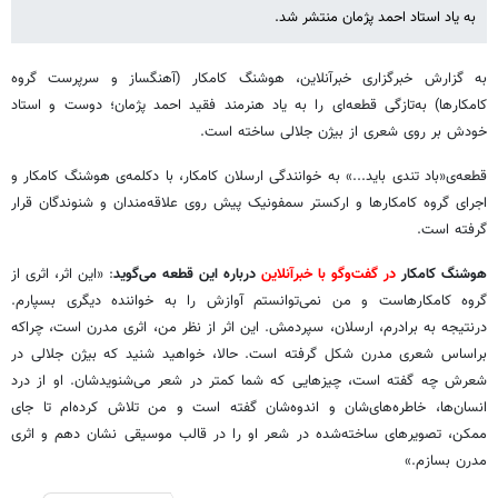
به یاد استاد احمد پژمان منتشر شد.
به گزارش خبرگزاری خبرآنلاین، هوشنگ کامکار (آهنگساز و سرپرست گروه
کامکارها) به‌تازگی قطعه‌ای را به یاد هنرمند فقید احمد پژمان؛ دوست و استاد
خودش بر روی شعری از بیژن جلالی ساخته است.
قطعه‌ی«باد تندی باید...» به خوانندگی ارسلان کامکار، با دکلمه‌ی هوشنگ کامکار و
اجرای گروه کامکارها و ارکستر سمفونیک پیش روی علاقه‌مندان و شنوندگان قرار
گرفته‌ است.
هوشنگ کامکار
در گفت‌وگو با خبرآنلاین
درباره این قطعه می‌گوید
: «این اثر، اثری از
گروه‌ کامکارهاست و من نمی‌توانستم آوازش را به خواننده دیگری بسپارم.
درنتیجه به برادرم، ارسلان، سپردمش. این اثر از نظر من، اثری مدرن است، چراکه
براساس شعری مدرن شکل گرفته است. حالا، خواهید شنید که بیژن جلالی در
شعرش چه گفته است، چیزهایی که شما کمتر در شعر می‌شنویدشان. او از درد
انسان‌ها، خاطره‌های‌شان و اندوه‌شان گفته است و من تلاش کرده‌ام تا جای
ممکن، تصویرهای ساخته‌شده در شعر او را در قالب موسیقی نشان دهم و اثری
مدرن بسازم.»