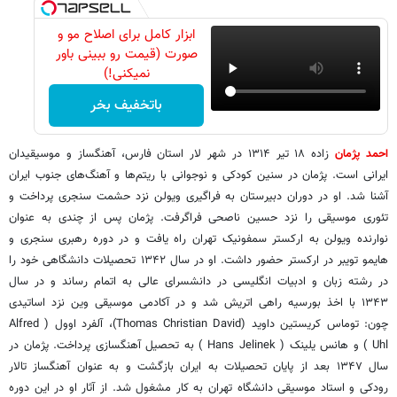
ابزار کامل برای اصلاح مو و
صورت (قیمت رو ببینی باور
نمیکنی!)
باتخفیف بخر
احمد پژمان
زاده ۱۸ تیر ۱۳۱۴ در شهر لار استان فارس، آهنگساز و موسیقیدان
ایرانی است. پژمان در سنین کودکی و نوجوانی با ریتم‌ها و آهنگ‌های جنوب ایران
آشنا شد. او در دوران دبیرستان به فراگیری ویولن نزد حشمت سنجری پرداخت و
تئوری موسیقی را نزد حسین ناصحی فراگرفت. پژمان پس از چندی به عنوان
نوارنده ویولن به ارکستر سمفونیک تهران راه یافت و در دوره رهبری سنجری و
هایمو تویبر در ارکستر حضور داشت. او در سال ۱۳۴۲ تحصیلات دانشگاهی خود را
در رشته زبان و ادبیات انگلیسی در دانشسرای عالی به اتمام رساند و در سال
۱۳۴۳ با اخذ بورسیه راهی اتریش شد و در آکادمی موسیقی وین نزد اساتیدی
چون: توماس کریستین داوید (Thomas Christian David)، آلفرد اوول ( Alfred
Uhl ) و هانس یلینک ( Hans Jelinek ) به تحصیل آهنگسازی پرداخت. پژمان در
سال ۱۳۴۷ بعد از پایان تحصیلات به ایران بازگشت و به عنوان آهنگساز تالار
رودکی و استاد موسیقی دانشگاه تهران به کار مشغول شد. از آثار او در این دوره