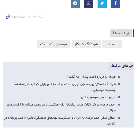
برچسب‌ها
موسیقی
هوشنگ کامکار
موسیقی کلاسیک
خبرهای مرتبط
فرمان‌آرا درباره‌ احمد پژمان چه گفت؟
هوشنگ کامکار: زیر بمباران تهران ماندم و قطعه «ای یاران کجائید؟» را ساختم/
وضعیت موسیقی…
عزای عمومی موسیقیدانان
احمد پژمان در یک نگاه/ مسیر پرافتخار یک آهنگساز از نیزارهای میناب تا ارکسترهای
جهانی
انتقال پیکر احمد پژمان به ایران و مسئولیت نهادهای فرهنگی/جایزه «احمد پژمان» در
تقویم…