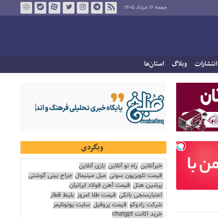
جمعه ۱۶ مرداد ۱۴۰۵
انتشارات
وبلاگ
استان‌ها
وبگردی
خبرآنلاین
راه نو آنلاین
بازی آنلاین
قیمت تلویزیون سونی
مبل مینیمال
جراح بینی گوشتی
پرشین هتل
قیمت آهن فولاد ایرانیان
اعتبارسنجی بانکی
قیمت طلا امروز
بلیط قطار
شرکت رادوکو
قیمت پروفیل
سایت یوتوتایمز
خرید اکانت chatgpt