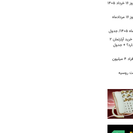
وضعیت قیمت خودروهای پرفروش امروز ۱۶ خرداد ۱۴۰۵
قیمت جدید دلار، یورو و سایر ارزها امروز ۱۶ مردادماه
لیست قیمت خرید مسکن در نازی‌آباد/ خرید آپارتمان ۲
دارد؟ + جدول
سرپرستان خانوار بخوانند/ حساب این افراد ۴ میلیون
فت روسیه