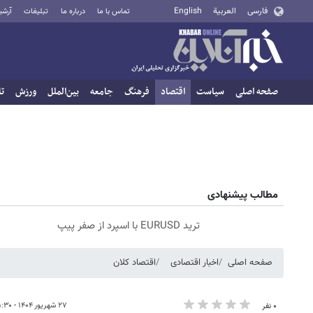
فارسی
العربية
English
تماس با ما
درباره ما
تبلیغات
آرشی
صفحه اصلی
سیاست
اقتصاد
فرهنگ
جامعه
بین‌الملل
ورزش
تا
مطالب پیشنهادی
ترید EURUSD با اسپرد از صفر پیپ
صفحه اصلی
اخبار اقتصادی
اقتصاد کلان
۲۷ شهریور ۱۴۰۴ - ۲۱:۳۰
۰ نفر