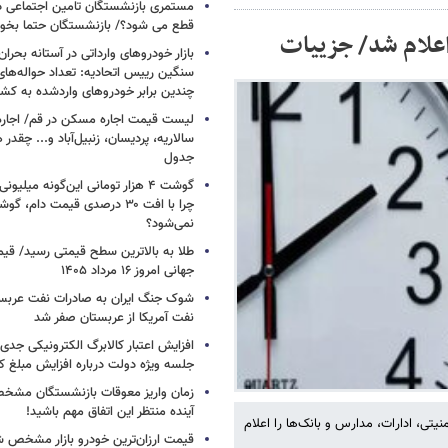
مستمری بازنشستگان تامین اجتماعی د
قطع می شود؟/ بازنشستگان حتما بخوا
اعلام شد/ جزییات
بازار خودروهای وارداتی در آستانه بحرا
سنگین رییس اتحادیه: تعداد حواله‌های
چندین برابر خودروهای واردشده به کش
لیست قیمت اجاره مسکن در قم/ اجاره آ
سالاریه، پردیسان، زنبیل‌آباد و... چقدر 
جدول
گوشت ۴ هزار تومانی این‌گونه میلی
چرا با افت ۳۰ درصدی قیمت دام، گ
نمی‌شود؟
طلا به بالاترین سطح قیمتی رسید/ قی
جهانی امروز ۱۶ مرداد ۱۴۰۵
شوک جنگ ایران به صادرات نفت عربست
نفت آمریکا از عربستان صفر شد
افزایش اعتبار کالابرگ الکترونیکی جدی
جلسه ویژه دولت درباره افزایش مبلغ کا
زمان واریز معوقات بازنشستگان مشخ
آینده منتظر این اتفاق مهم باشید!
تی، ادارات، مدارس و بانک‌ها را اعلام
قیمت ارزان‌ترین خودرو بازار مشخص ش