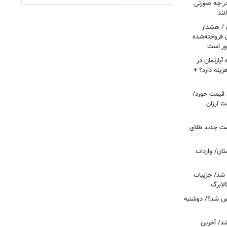
ر چه صورتی
نند
ن / هشدار
 فروخته‌شده
ور است
پارتمان در
هزینه دارد؟ +
ونی قیمت خورد/
وشت ارزان
مت جدید طلای
ان/ واردات
 شد/ جزییات
لابرگ
ص شد؟/ دوشنبه
د/ آخرین