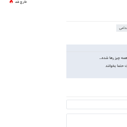
خارج شد
دامی
ا همه چیز رها شده…
ت حتما بخوانند