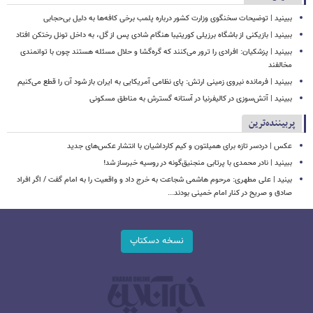
ببینید | توضیحات سخنگوی وزارت کشور درباره پلمب برخی کافه‌ها به دلیل بی‌حجابی
ببینید | بازیکنی از باشگاه برزیلی کوریتیبا هنگام شادی پس از گل، به داخل تونل رختکن افتاد
ببینید | پزشکیان: افرادی را ترور می‌کنند که گره‌گشا و حلال مسئله هستند چون با توانمندی
مخالفند
ببینید | فرمانده نیروی زمینی ارتش: پای نظامی آمریکایی به ایران باز شود آن را قطع می‌کنیم
ببینید | آتش‌سوزی در کالیفرنیا در آستانه گسترش به مناطق مسکونی
پربیننده‌ترین
عکس | دردسر تازه برای همیلتون و کیم کارداشیان با انتشار عکس‌های جدید
ببینید | نادر محمدی با پرتابی منجنیق‌گونه در روسیه خبرساز شد!
بینید | علی مطهری: مرحوم هاشمی شجاعت به خرج داد و واقعیت را به امام گفت / اگر افراد
صادق و صریح در کنار امام خمینی بودند...
نسخه دسکتاپ