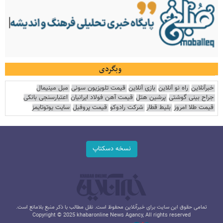
وبگردی
خبرآنلاین
راه نو آنلاین
بازی آنلاین
قیمت تلویزیون سونی
مبل مینیمال
جراح بینی گوشتی
پرشین هتل
قیمت آهن فولاد ایرانیان
اعتبارسنجی بانکی
قیمت طلا امروز
بلیط قطار
شرکت رادوکو
قیمت پروفیل
سایت یوتوتایمز
نسخه دسکتاپ
تمامی حقوق این سایت برای خبرآنلاین محفوظ است. نقل مطالب با ذکر منبع بلامانع است.
Copyright © 2025 khabaronline News Agancy, All rights reserved