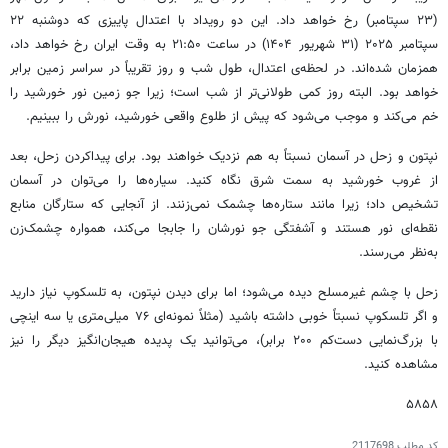
(۲۳ سپتامبر) رخ خواهد داد. این دو رویداد با اعتدال پاییزی که دوشنبه ۲۲
سپتامبر ۲۰۲۵ (۳۱ شهریور ۱۴۰۴) در ساعت ۲۱:۵۰ به وقت ایران رخ خواهد داد،
همزمان شده‌اند. در لحظه‌ی اعتدال، طول شب و روز تقریباً در سراسر زمین برابر
خواهد بود. البته روز کمی طولانی‌تر از شب است؛ زیرا جو زمین نور خورشید را
خم می‌کند و موجب می‌شود که پیش از طلوع واقعی خورشید، نورش را ببینیم.
نپتون و زحل در آسمان نسبتاً به هم نزدیک خواهند بود. برای پیداکردن زحل، بعد
از غروب خورشید به سمت شرق نگاه کنید. سیاره‌ها را می‌توان در آسمان
تشخیص داد؛ زیرا مانند ستاره‌ها چشمک نمی‌زنند. از آنجایی که ستارگان منابع
نقطه‌ای نور هستند و آشفتگی جو نورشان را جابجا می‌کند، همواره چشمک‌زن
به‌نظر می‌رسند.
زحل با چشم غیرمسلح دیده می‌شود؛ اما برای دیدن نپتون، به تلسکوپ نیاز دارید
و اگر تلسکوپ نسبتاً خوبی داشته باشید (مثلاً نمونه‌ای ۷۶ میلی‌متری یا سه اینچی
با بزرگ‌نمایی دست‌کم ۲۰۰ برابر)، می‌توانید یک پدیده هیجان‌انگیز دیگر را نیز
مشاهده کنید.
۵۸۵۸
کد مطلب
2117698