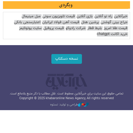
وبگردی
خبرآنلاین
راه نو آنلاین
بازی آنلاین
قیمت تلویزیون سونی
مبل مینیمال
جراح بینی گوشتی
پرشین هتل
قیمت آهن فولاد ایرانیان
اعتبارسنجی بانکی
قیمت طلا امروز
بلیط قطار
شرکت رادوکو
قیمت پروفیل
سایت یوتوتایمز
خرید اکانت chatgpt
نسخه دسکتاپ
تمامی حقوق این سایت برای خبرآنلاین محفوظ است. نقل مطالب با ذکر منبع بلامانع است.
Copyright © 2025 khabaronline News Agancy, All rights reserved
طراحی و تولید: نستوه