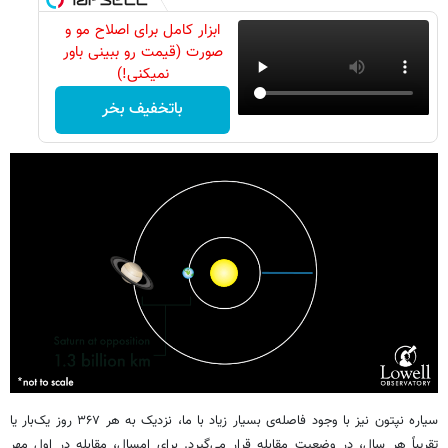
ابزار کامل برای اصلاح مو و
صورت (قیمت رو ببینی باور
نمیکنی!)
باتخفیف بخر
سیاره نپتون نیز با وجود فاصله‌ی بسیار زیاد با ما، نزدیک به هر ۳۶۷ روز یک‌بار یا
تقریباً هر سال، در وضعیت مقابله قرار می‌گیرد. برای امسال، مقابله در اول مهر