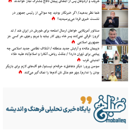
شریف و اردوغان پس از امضای پیمان دفاع مشترک نماز خواندند
شما نظر بدهید/ اگر خبرنگار بودید چه سوالی از رئیس جمهور در
نشست خبری فردا می‌پرسیدید؟
سناتور آمریکایی خواهان ارسال اسلحه برای شورش در ایران شد / تد
کروز: فرقی نمی‌کند پسر شاه روی کار بیاید یا مریم رجوی، هر کسی جز
جمهوری اسلامی
«پیمان مکه» و آرایش جدید منطقه / ائتلاف نظامی جدید اسلامی چه
پیامی برای تهران دارد؟ / مثلث ریاض، آنکارا و اسلام‌آباد علیه خلاء
امنیتی غرب
سوسن پرور: دیگر «عاشق» حرفه‌ام نیستم/ شو آف‌های لازم برای بازیگر
بودن را ندارم/ مِهر هم مثل نان آدم‌ها را نمک‌گیر می‌کند