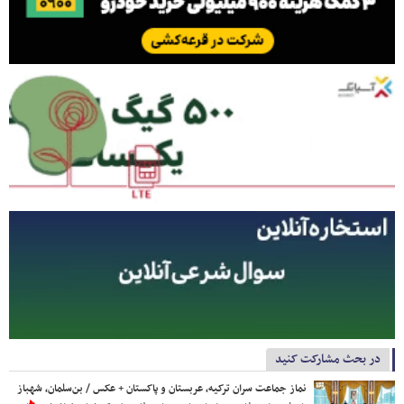
در بحث مشارکت کنید
نماز جماعت سران ترکیه، عربستان و پاکستان + عکس / بن‌سلمان، شهباز