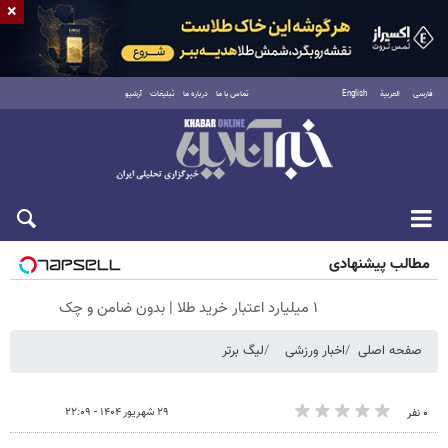
×
فارسی
العربية
English
تماس با ما
درباره ما
تبلیغات
آرشیو
پنجشنبه ۱۵ مرداد ۱۴۰۵
مطالب پیشنهادی
۱ میلیارد اعتبار خرید طلا | بدون ضامن و چک
صفحه اصلی
اخبار ورزشی
لیگ برتر
۲۹ شهریور ۱۴۰۴ - ۲۲:۰۹
۰ نفر