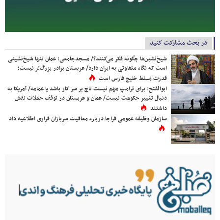
در بحث مشارکت کنید
شیخ‌نشین‌ها چگونه فکر می‌کنند؟/ مسجدجامعی: عمان تنها شیخ‌نشینی
است که نگاه متفاوتی به ایران دارد/ عربستان برادر بزرگ‌تر نیست؛
قدرت مسلط خلیج فارس است
ابوالفتح: برای ترامپ مهم نیست تاج بر سر کار باشد یا عمامه/ آمریکا به
دنبال تغییر حکومت نیست/ عمان و عربستان در توقف حملات نقش
داشتند
سازمان وظیفه عمومی فراجا درباره معافیت سربازان فراری اطلاعیه داد