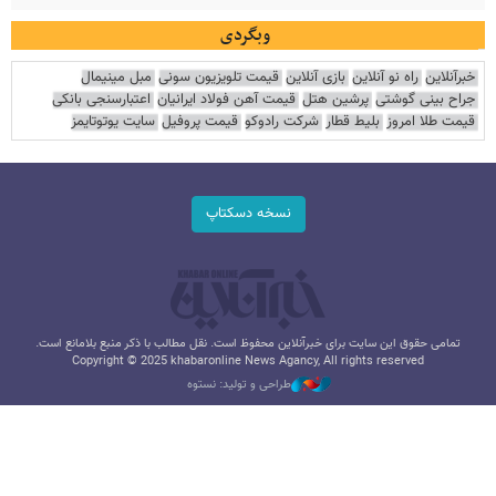
وبگردی
خبرآنلاین
راه نو آنلاین
بازی آنلاین
قیمت تلویزیون سونی
مبل مینیمال
جراح بینی گوشتی
پرشین هتل
قیمت آهن فولاد ایرانیان
اعتبارسنجی بانکی
قیمت طلا امروز
بلیط قطار
شرکت رادوکو
قیمت پروفیل
سایت یوتوتایمز
نسخه دسکتاپ
تمامی حقوق این سایت برای خبرآنلاین محفوظ است. نقل مطالب با ذکر منبع بلامانع است.
Copyright © 2025 khabaronline News Agancy, All rights reserved
طراحی و تولید: نستوه