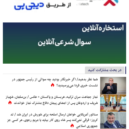
در بحث مشارکت کنید
شما نظر بدهید/ اگر خبرنگار بودید چه سوالی از رئیس جمهور در
نشست خبری فردا می‌پرسیدید؟
نماز جماعت سران ترکیه، عربستان و پاکستان + عکس / بن‌سلمان، شهباز
شریف و اردوغان پس از امضای پیمان دفاع مشترک نماز خواندند
سناتور آمریکایی خواهان ارسال اسلحه برای شورش در ایران شد / تد
کروز: فرقی نمی‌کند پسر شاه روی کار بیاید یا مریم رجوی، هر کسی جز
جمهوری اسلامی