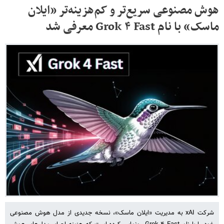
هوش مصنوعی سریع‌تر و کم‌هزینه‌تر «ایلان
ماسک» با نام Grok ۴ Fast معرفی شد
شرکت xAI به مدیریت «ایلان ماسک»، نسخه جدیدی از مدل هوش مصنوعی