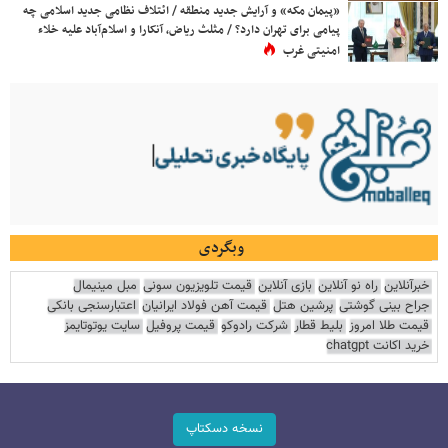
«پیمان مکه» و آرایش جدید منطقه / ائتلاف نظامی جدید اسلامی چه
پیامی برای تهران دارد؟ / مثلث ریاض، آنکارا و اسلام‌آباد علیه خلاء
امنیتی غرب
وبگردی
خبرآنلاین
راه نو آنلاین
بازی آنلاین
قیمت تلویزیون سونی
مبل مینیمال
جراح بینی گوشتی
پرشین هتل
قیمت آهن فولاد ایرانیان
اعتبارسنجی بانکی
قیمت طلا امروز
بلیط قطار
شرکت رادوکو
قیمت پروفیل
سایت یوتوتایمز
خرید اکانت chatgpt
نسخه دسکتاپ