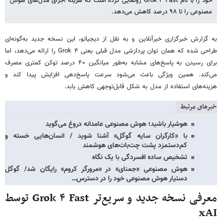
خود را با نام Grok ۴ Fast رونمایی کرده است که هزینه اجرای مدل‌های هوش
مصنوعی را تا ۹۸ درصد کاهش می‌دهد.
به گزارش خبرگزاری خبرآنلاین و به نقل از دیجیاتو، این نسخه جدید به‌گونه‌ای
طراحی شده که همان توان پردازشی مدل قبلی یعنی Grok ۴ را ارائه می‌دهد، اما
برای رسیدن به پاسخ‌های مشابه به‌طور میانگین ۴۰ درصد توکن کمتری مصرف
می‌کند. همین ویژگی باعث می‌شود سرعت پاسخ‌دهی افزایش پیدا کند و
هزینه‌های استفاده از مدل به شکل قابل‌توجهی کاهش یابد.
خبرهای مرتبط
هوشیار باشید؛ هوش مصنوعی عامدانه دروغ می‌گوید
با «کارگران سایه گوگل» آشنا شوید / انسان‌هایی خسته و
کم‌دستمزد پشت چت‌بات‌های هوشمند
تشخیص ساده افسردگی با یک نگاه
هوش مصنوعی «جمنای» در «مرورگر کروم» رایگان شد/ گوگل
دستیار هوش مصنوعی خود را در دسترس…
معرفی نسخه جدید و سریع‌تر Grok ۴ Fast توسط
xAI