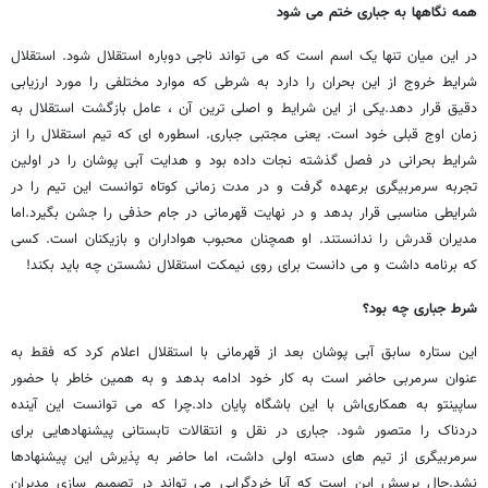
همه نگاهها به جباری ختم می شود
در این میان تنها یک اسم است که می تواند ناجی دوباره استقلال شود. استقلال
شرایط خروج از این بحران را دارد به شرطی که موارد مختلفی را مورد ارزیابی
دقیق قرار دهد.یکی از این شرایط و اصلی ترین آن ، عامل بازگشت استقلال به
زمان اوج قبلی خود است. یعنی مجتبی جباری. اسطوره ای که تیم استقلال را از
شرایط بحرانی در فصل گذشته نجات داده بود و هدایت آبی پوشان را در اولین
تجربه سرمربیگری برعهده گرفت و در مدت زمانی کوتاه توانست این تیم را در
شرایطی مناسبی قرار بدهد و در نهایت قهرمانی در جام حذفی را جشن بگیرد.اما
مدیران قدرش را ندانستند. او همچنان محبوب هواداران و بازیکنان است. کسی
که برنامه داشت و می دانست برای روی نیمکت استقلال نشستن چه باید بکند!
شرط جباری چه بود؟
این ستاره سابق آبی پوشان بعد از قهرمانی با استقلال اعلام کرد که فقط به
عنوان سرمربی حاضر است به کار خود ادامه بدهد و به همین خاطر با حضور
ساپینتو به همکاری‌اش با این باشگاه پایان داد.چرا که می توانست این آینده
دردناک را متصور شود. جباری در نقل و انتقالات تابستانی پیشنهادهایی برای
سرمربیگری از تیم های دسته اولی داشت، اما حاضر به پذیرش این پیشنهادها
نشد.حال پرسش این است که آیا خردگرایی می تواند در تصمیم سازی مدیران