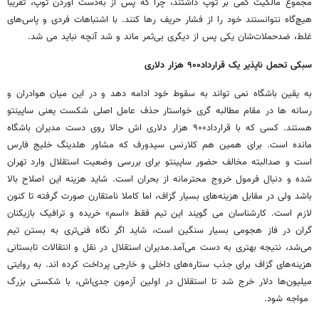
مجموع مالکیت کمی بر توپ داشتند، چرا که پس از به‌دست آوردن توپ، تقریباً
هیچ‌گاه نتوانستند خود را از فشار حریف رها کنند. با اشتباهات فردی و پاس‌های
غلط، ضدحملات‌شان یکی پس از دیگری بی‌ثمر ماند و شد آنچه نباید می شد.
سبکی تحمل ناپذیر یک قرارداد۹۰۰ هزار دلاری
به یقین باشگاه نمی تواند به سقوط خود ادامه دهد و در این میان هوادران و
رسانه ها در مقام مطالبه گری خواستار حذف عامل اصلی شکست یعنی ساپینتو
هستند. کسی که با قرارداد۹۰۰ هزار دلاری اش حالا روی دست مدیران باشگاه
مانده است. برای همین هم کلارنس سیدورف که مشاور هلدینگ خلیج فارس
است و صدالبته مخالف حضور ساپینتو برای بررسی وضعیت استقلال وارد تهران
شده و دنبال فرمول خروج محترمانه از بحران است. شاید هزینه این اصلاح بالا
باشد ولی در مقابل هزینه‌های بسیار گزاف، اما کاملا نامتقارن صورت گرفته تا کنون
لازم است. کارشناسان می گویند این تیم فقط «اسم» خریده و ترافیک بازیکنان
گران در فاز هجومی بسیار سنگین است، شاید اگر نگاه فنی‌تری به بستن تیم
می‌شد، نتیجه بهتری به دست می‌آمد.مدیران استقلال در نقل و انتقالات تابستانی
هزینه‌های گزاف برای جذب ستاره‌های داخلی و خارجی پرداخت کرده اند. به روایتی
میلیون‌ها دلار خرج شد تا استقلال در اولین آزمون جدی‌اش، با شکستی بزرگ
مواجه شود.