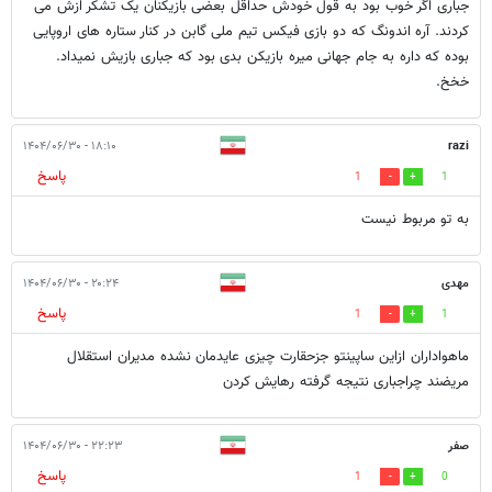
جباری اگر خوب بود به قول خودش حداقل بعضی بازیکنان یک تشکر ازش می
کردند. آره اندونگ که دو بازی فیکس تیم ملی گابن در کنار ستاره های اروپایی
بوده که داره به جام جهانی میره بازیکن بدی بود که جباری بازیش نمیداد.
خخخ.
۱۸:۱۰ - ۱۴۰۴/۰۶/۳۰
razi
پاسخ
1
1
به تو مربوط نیست
مهدی
۲۰:۲۴ - ۱۴۰۴/۰۶/۳۰
پاسخ
1
1
ماهواداران ازاین ساپینتو جزحقارت چیزی عایدمان نشده مدیران استقلال
مریضند چراجباری نتیجه گرفته رهایش کردن
صفر
۲۲:۲۳ - ۱۴۰۴/۰۶/۳۰
پاسخ
1
0