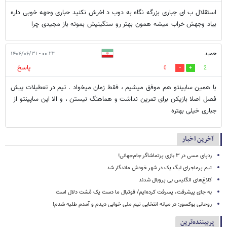
استقلال ب ای جباری بزرگه نگاه به دوب د اخرش نکنید حباری وحهه خوبی داره
بیاد وجهش خراب میشه همون بهتر رو سنگینیش بمونه باز مجیدی چرا
حمید
۰۰:۲۳ - ۱۴۰۴/۰۶/۳۱
پاسخ
0
2
با همین ساپینتو هم موفق میشیم ، فقط زمان میخواد . تیم در تعطیلات پیش
فصل اصلا بازیکن برای تمرین نداشت و هماهنگ نیستن ، و الا این ساپینتو از
جباری خیلی بهتره
آخرین اخبار
ردپای مسی در ۳ بازی پرتماشاگر جام‌جهانی!
تیم پرماجرای لیگ یک در شهر خودش ماندگار شد
کلاغ‌های انگلیس بی پروبال شدند
به جای پیشرفت، پسرفت کرده‌ایم/ فوتبال ما دست یک مُشت دلال است
روحانی بوکسور: در میانه انتخابی تیم ملی خوابی دیدم و آمدم طلبه شدم!
پربیننده‌ترین