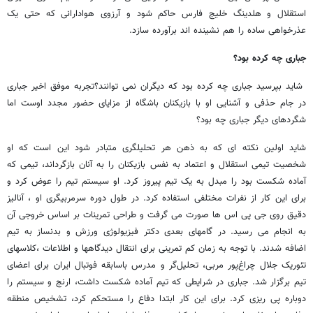
استقلال و هلدینگ خلیج فارس حاکم شود و آرزوی هوادارانی که حتی یک
عذرخواهی ساده را هم نشینده اند برآورده سازد.
جباری چه کرده بود؟
شاید بپرسید جباری چه کرده بود که دیگران نمی توانند؟تجربه موفق اخیر جباری
در جام حذفی و آشنایی او با بازیکنان باشگاه از مزایای حضور مجدد اوست اما
شگردهای دیگر جباری چه بود؟
شاید اولین نکته ای که به ذهن هر تحلیلگری متبادر شود این است که او
شخصیت تیمی استقلال و اعتماد به نفس بازیکنان را به آنان بازگرداند، تیمی که
آماده شکست بود را مبدل به یک تیم پیروز کرد. او سیستم تیم را عوض کرد و
برای این کار از نفرات مختلفی استفاده کرد. در طول دوره سرمربیگری او ، آنالیز
دقیق روی جی پی اس ها صورت می گرفت و طراحی تمرینات بر اساس خروجی آن
به انجام می رسید. در گامهای بعدی دکتر فیزیولوژی ورزش و بدنساز به تیم
اضافه شدند. با توجه به زمان کم تمرینی برای انتقال دیدگاهها و اطلاعات ،کلاسهای
تئوریک جلال چراغ‌پور مربی، تحلیل‌گر و مدرس باسابقه فوتبال ایران برای اعضای
تیم برگزار شد. جباری در شرایطی که تیم آماده شکست داشت، ارنج و سیستم را
دوباره پی ریزی کرد. برای این کار ابتدا دفاع را مستحکم کرد، تشخیص منطقه