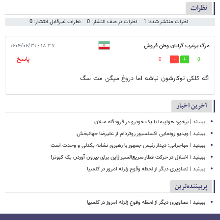
نظرات
نظرات منتشر شده: 1
نظرات در صف انتشار: 0
نظرات غیرقابل انتشار: 0
مرگ برغرب گرایان وطن فروش
۱۸:۳۷ - ۱۴۰۴/۰۶/۳۱
پاسخ
0
0
اگه کلکی توکارشون نباشه اما دروغ میگن مث سگ
آخرین اخبار
ببییند | برخورد هواپیما با یک خودرو در فرودگاه میلان
ببینید | ویدیو رونمایی اکسلسیور روتردام از علیرضا جهانبخش
ببینید | مهاجرانی: دیدار رئیس جمهور با رهبری نشانه یکدلی و وحدت است
ببینید | اختلال در حرکت قطار سریع‌السیر ژاپن برای بیرون آوردن یک کبوتر!
ببینید | تصاویری دیگر از لحظه وقوع زلزله امروز در کلمبیا
پربیننده‌ترین
ببینید | تصاویری دیگر از لحظه وقوع زلزله امروز در کلمبیا