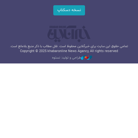
نسخه دسکتاپ
تمامی حقوق این سایت برای خبرآنلاین محفوظ است. نقل مطالب با ذکر منبع بلامانع است.
Copyright © 2025 khabaronline News Agancy, All rights reserved
طراحی و تولید: نستوه