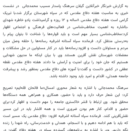
به گزارش خبرنگار خبرآنلاین گیلان سرهنگ پاسدار مسیب محمدجانی در نشست
خبری به مناسبت هفته دفاع مقدس که در سپاه شهرستان برگزار شد،با تبریک
گرامی است هفته دفاع مقدس ۸ساله و ۱۲ روزه و گرامیداشت یادو خاطره شهدای
،بااشاره به اهمیت مخاطب‌شناسی در فعالیت‌های فرهنگی و اجتماعی اظهار
کرد:مخاطب‌شناسی بسیار مهم است و باید قواره‌ها را شناخت تا بتوان پیام را
به‌درستی منتقل کرد. فرمانده سپاه آستانه اشرفیه رسانه‌ها را حلقه وصل میان
مردم و مسئولان دانست و افزود:رسانه‌ها باید در کنار مسئولین در حل مشکلات و
معضلات شهرستان نقش آفرین هستند وی با بیان اینکه ما مدیون شهدایی
هستیم که جان خود را برای امنیت و آرامش ما دادند هفته دفاع مقدس نقطه
عطفی در کشور دانست و گفت:با آموزه های دفاع مقدس بمنظور رشد و پیشرفت
جامعه همدلی، اقدام و امید باید وجود داشته باشد.
سرهنگ محمدجانی با اشاره به شعار محوری امسال«ما فاتحان قله‌ایم» تصریح
کرد: این شعار حرف دارد و باید با حضور، همکاری و همراهی همه دستگاه‌ها
محقق شود. وی ارتباط با قشر خاکستری جامعه را مهم دانست و اظهار کرد:برای
حضور و اقدام، کنار هم بودن ضروری است و همه اقشار باید در این مسیر
نقش‌آفرینی کنند. فرمانده سپاه آستانه اشرفیه افزود: دفاع مقدس یک مسیر است
که باید با هم ادامه دهیم و با انسجام، همدلی و خدمت‌رسانی، راه شهدا را زنده
نگه داریم. وی با اشاره به برنامه‌های گسترده سپاه در هفته دفاع گفت: در