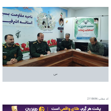
س
کد مطلب
2118696