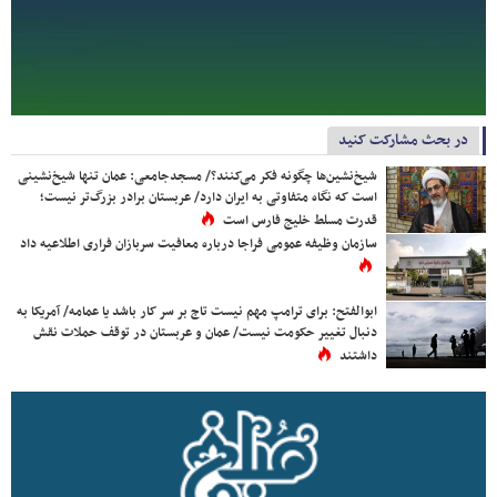
در بحث مشارکت کنید
شیخ‌نشین‌ها چگونه فکر می‌کنند؟/ مسجدجامعی: عمان تنها شیخ‌نشینی
است که نگاه متفاوتی به ایران دارد/ عربستان برادر بزرگ‌تر نیست؛
قدرت مسلط خلیج فارس است
سازمان وظیفه عمومی فراجا درباره معافیت سربازان فراری اطلاعیه داد
ابوالفتح: برای ترامپ مهم نیست تاج بر سر کار باشد یا عمامه/ آمریکا به
دنبال تغییر حکومت نیست/ عمان و عربستان در توقف حملات نقش
داشتند