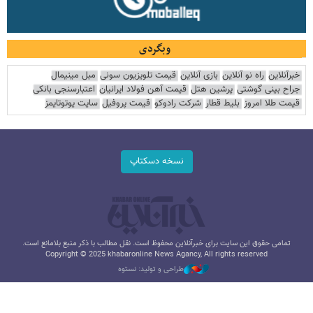
وبگردی
خبرآنلاین
راه نو آنلاین
بازی آنلاین
قیمت تلویزیون سونی
مبل مینیمال
جراح بینی گوشتی
پرشین هتل
قیمت آهن فولاد ایرانیان
اعتبارسنجی بانکی
قیمت طلا امروز
بلیط قطار
شرکت رادوکو
قیمت پروفیل
سایت یوتوتایمز
نسخه دسکتاپ
تمامی حقوق این سایت برای خبرآنلاین محفوظ است. نقل مطالب با ذکر منبع بلامانع است.
Copyright © 2025 khabaronline News Agancy, All rights reserved
طراحی و تولید: نستوه