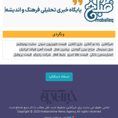
وبگردی
خبرآنلاین
راه نو آنلاین
بازی آنلاین
قیمت تلویزیون سونی
سایت یوتوتایمز
مبل مینیمال
جراح بینی گوشتی
پرشین هتل
قیمت آهن فولاد ایرانیان
اعتبارسنجی بانکی
قیمت طلا امروز
بلیط قطار
شرکت رادوکو
قیمت پروفیل
نسخه دسکتاپ
تمامی حقوق این سایت برای خبرآنلاین محفوظ است. نقل مطالب با ذکر منبع بلامانع است.
Copyright © 2025 khabaronline News Agancy, All rights reserved
طراحی و تولید: نستوه