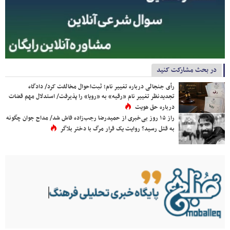
در بحث مشارکت کنید
رأی جنجالی درباره تغییر نام؛ ثبت‌احوال مخالفت کرد/ دادگاه
تجدیدنظر تغییر نام «رقیه» به «رویا» را پذیرفت/ استدلال مهم قضات
درباره حق هویت
راز ۱۵ روز بی‌خبری از حمیدرضا رجب‌زاده فاش شد/ مداح جوان چگونه
به قتل رسید؟ روایت یک قرار مرگ با دختر بلاگر