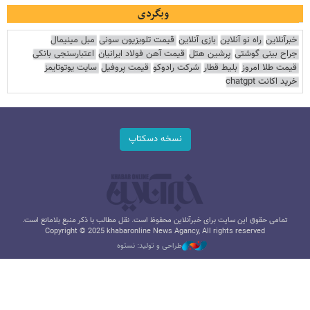
وبگردی
خبرآنلاین
راه نو آنلاین
بازی آنلاین
قیمت تلویزیون سونی
مبل مینیمال
جراح بینی گوشتی
پرشین هتل
قیمت آهن فولاد ایرانیان
اعتبارسنجی بانکی
قیمت طلا امروز
بلیط قطار
شرکت رادوکو
قیمت پروفیل
سایت یوتوتایمز
خرید اکانت chatgpt
نسخه دسکتاپ
تمامی حقوق این سایت برای خبرآنلاین محفوظ است. نقل مطالب با ذکر منبع بلامانع است.
Copyright © 2025 khabaronline News Agancy, All rights reserved
طراحی و تولید: نستوه