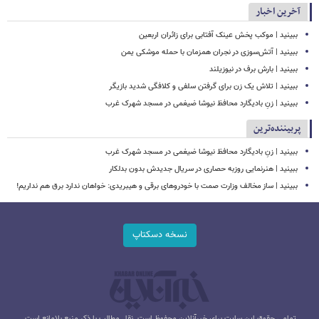
آخرین اخبار
ببینید | موکب پخش عینک آفتابی برای زائران اربعین
ببینید | آتش‌سوزی در نجران همزمان با حمله موشکی یمن
ببینید | بارش برف در نیوزیلند
ببینید | تلاش یک زن برای گرفتن سلفی و کلافگی شدید بازیگر
ببینید | زنِ بادیگارد محافظ نیوشا ضیغمی در مسجد شهرک غرب
پربیننده‌ترین
ببینید | زنِ بادیگارد محافظ نیوشا ضیغمی در مسجد شهرک غرب
ببینید | هنرنمایی روزبه حصاری در سریال جدیدش بدون بدلکار
ببینید | ساز مخالف وزارت صمت با خودروهای برقی و هیبریدی: خواهان ندارد برق هم نداریم!
نسخه دسکتاپ
تمامی حقوق این سایت برای خبرآنلاین محفوظ است. نقل مطالب با ذکر منبع بلامانع است.