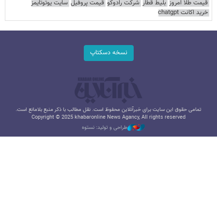
قیمت طلا امروز
بلیط قطار
شرکت رادوکو
قیمت پروفیل
سایت یوتوتایمز
خرید اکانت chatgpt
نسخه دسکتاپ
تمامی حقوق این سایت برای خبرآنلاین محفوظ است. نقل مطالب با ذکر منبع بلامانع است.
Copyright © 2025 khabaronline News Agancy, All rights reserved
طراحی و تولید: نستوه