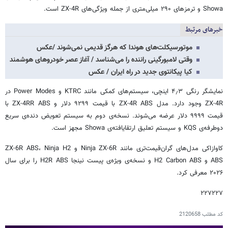
Showa و ترمزهای ۲۹۰ میلی‌متری از جمله ویژگی‌های ZX-4R است.
خبرهای مرتبط
موتورسیکلت‌های هوندا که هرگز قدیمی نمی‌شوند /عکس
وقتی لامبورگینی راننده‌ را می‌شناسد / آغاز عصر خودروهای هوشمند
کیا پیکانتوی جدید در راه ایران / عکس
نمایشگر رنگی ۴٫۳ اینچی، سیستم‌های کمکی مانند KTRC و Power Modes در
ZX-4R وجود دارد. مدل ZX-4R ABS با قیمت ۹۲۹۹ دلار و ZX-4RR ABS با
قیمت ۹۹۹۹ دلار عرضه می‌شوند. نسخه‌ی دوم به سیستم تعویض دنده‌ی سریع
دوطرفه‌ی KQS و سیستم تعلیق ارتقایافته‌ی Showa مجهز است.
کاوازاکی مدل‌های گران‌قیمت‌تری مانند Ninja ZX-6R و ZX-6R ABS، Ninja H2
ABS و H2 Carbon ABS و نسخه‌ی ویژه‌ی پیست نینجا H2R ABS را برای سال
۲۰۲۶ معرفی کرد.
۲۲۷۲۲۷
کد مطلب
2120658