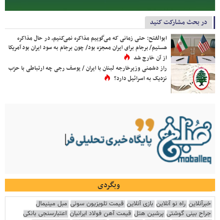
در بحث مشارکت کنید
ابوالفتح: حتی زمانی که می‌گوییم مذاکره نمی‌کنیم، در حال مذاکره
هستیم/ برجام برای ایران معجزه بود/ چون برجام به سود ایران بود آمریکا
از آن خارج شد
راز دشمنی وزیرخارجه لبنان با ایران / یوسف رجی چه ارتباطی با حزب
نزدیک به اسرائیل دارد؟
وبگردی
خبرآنلاین
راه نو آنلاین
بازی آنلاین
قیمت تلویزیون سونی
مبل مینیمال
جراح بینی گوشتی
پرشین هتل
قیمت آهن فولاد ایرانیان
اعتبارسنجی بانکی