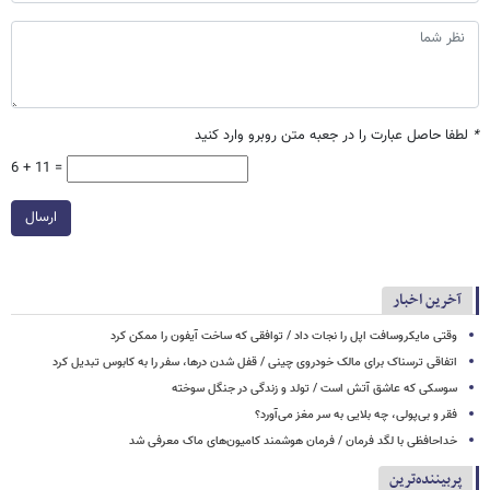
*
لطفا حاصل عبارت را در جعبه متن روبرو وارد کنید
6 + 11 =
ارسال
آخرین اخبار
وقتی مایکروسافت اپل را نجات داد / توافقی که ساخت آیفون را ممکن کرد
اتفاقی ترسناک برای مالک خودروی چینی / قفل شدن درها، سفر را به کابوس تبدیل کرد
سوسکی که عاشق آتش است / تولد و زندگی در جنگل سوخته
فقر و بی‌پولی، چه بلایی به سر مغز می‌آورد؟
خداحافظی با لگد فرمان / فرمان هوشمند کامیون‌های ماک معرفی شد
پربیننده‌ترین