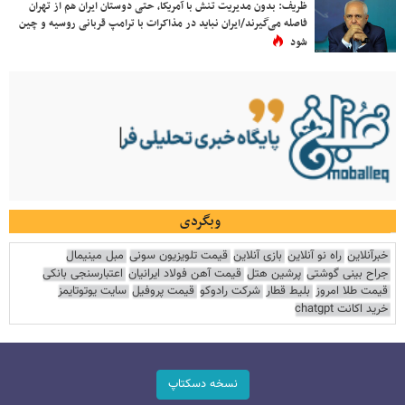
ظریف: بدون مدیریت تنش با آمریکا، حتی دوستان ایران هم از تهران
فاصله می‌گیرند/ایران نباید در مذاکرات با ترامپ قربانی روسیه و چین
شود
وبگردی
خبرآنلاین
راه نو آنلاین
بازی آنلاین
قیمت تلویزیون سونی
مبل مینیمال
جراح بینی گوشتی
پرشین هتل
قیمت آهن فولاد ایرانیان
اعتبارسنجی بانکی
قیمت طلا امروز
بلیط قطار
شرکت رادوکو
قیمت پروفیل
سایت یوتوتایمز
خرید اکانت chatgpt
نسخه دسکتاپ