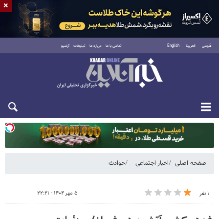
×
فارسی
العربية
English
تماس با ما
درباره ما
تبلیغات
آرشیو
یکشنبه ۱۸ مرداد ۱۴۰۵
صفحه اصلی
اخبار اجتماعی
حوادث
۵ مهر ۱۴۰۴ - ۲۲:۲۱
۱ نفر