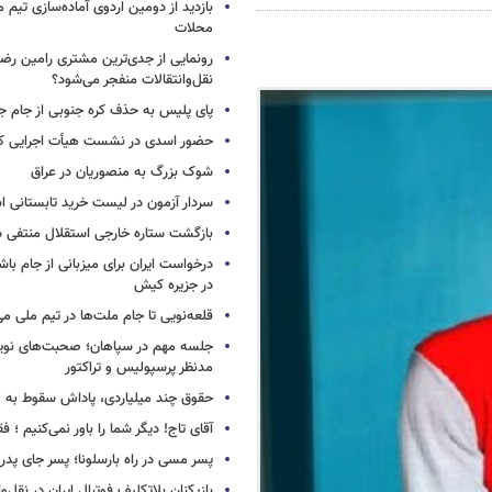
بازدید از دومین اردوی آماده‌سازی تیم م
محلات
رونمایی از جدی‌ترین مشتری رامین رضا
نقل‌وانتقالات منفجر می‌شود؟
پای پلیس به حذف کره جنوبی از جام جه
حضور اسدی در نشست هیأت اجرایی کن
شوک بزرگ به منصوریان در عراق
سردار آزمون در لیست خرید تابستانی ا
بازگشت ستاره خارجی استقلال منتفی 
درخواست ایران برای میزبانی از جام با
در جزیره کیش
قلعه‌نویی تا جام ملت‌ها در تیم ملی می
جلسه مهم در سپاهان؛ صحبت‌های نویدک
مدنظر پرسپولیس و تراکتور
حقوق چند میلیاردی، پاداش سقوط به 
آقای تاج! دیگر شما را باور نمی‌کنیم ؛ 
پسر مسی در راه بارسلونا؛ پسر جای پدر ر
بازیکنان بلاتکلیف فوتبال ایران در نقل‌وا