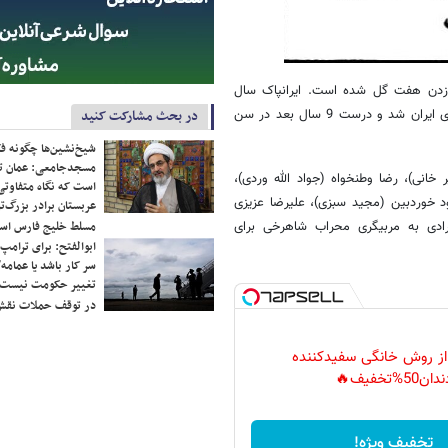
به زدن هفت گل شده است. ایرانپاک سال
در بحث مشارکت کنید
1350 با به ثمر رساندن دوازده گل در چهارده مسابقه، آقای گل لیگ باشگاه‌های ایران شد و درست 9 سال بعد در سن
شیخ‌نشین‌ها چگونه فک
مسجدجامعی: عمان تن
 خانی)، رضا وطنخواه (جواد الله وردی)،
است که نگاه متفاوتی 
د خوردبین (مجید سبزی)، علیرضا عزیزی
عربستان برادر بزرگ‌
مسلط خلیج فارس ا
مرادی به مربیگری محراب شاهرخی برای
ابوالفتح: برای ترامپ
سر کار باشد یا عمامه/
تغییر حکومت نیست/ 
در توقف حملات نقش
 از روش خانگی سفیدکننده
دان50%تخفیف🔥
تخفیف ویژه!