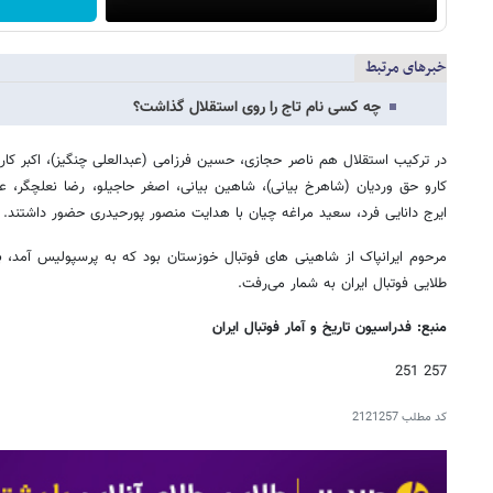
خبرهای مرتبط
چه کسی نام تاج را روی استقلال گذاشت؟
در ترکیب استقلال هم ناصر حجازی، حسین فرزامی (عبدالعلی چنگیز)، اکبر کا
کارو حق وردیان (شاهرخ بیانی)، شاهین بیانی، اصغر حاجیلو، رضا نعلچگر، علی 
ایرج دانایی فرد، سعید مراغه چیان با هدایت منصور پورحیدری حضور داشتند.
مرحوم ایرانپاک از شاهینی های فوتبال خوزستان بود که به پرسپولیس آمد، ب
طلایی فوتبال ایران به شمار می‌رفت.
منبع: فدراسیون تاریخ و آمار فوتبال ایران
257 251
کد مطلب
2121257