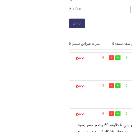
2 + 0 =
ارسال
 صف انتشار: 0
نظرات غیرقابل انتشار: 0
پاسخ
0
1
پاسخ
3
0
پاسخ
0
0
روحشان شاد ويادشان تا ابد گرامي همشهري عزيز من اما اشاره نكرديد كه اين بازي تا دقيقه 60 يك بر صفر بسود