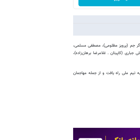
رگر جم (پرویز مظلومی)، مصطفی مسلمی،
جباری (کاپیتان ـ غلامرضا برهان‌زاده)،
ه تیم ملی راه یافت و از جمله مهاجمان