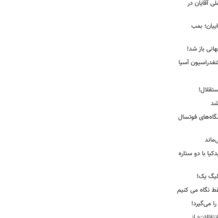
لی آقایان در
ییان؛ بمب
انی باز شد!
فدراسیون آسیا
ستقلال!
شد
شگاه‌های فوتسال
‌ماند
یا با دو ستاره
لیگ یک!
فقط نگاه می کنیم
ا می‌گیرد!
نتقالات؛ از