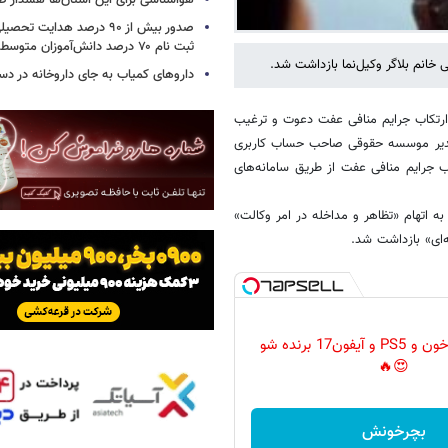
هواشناسی برای این استان‌ها هشدار صا
صدور بیش از ۹۰ درصد هدایت 
ثبت نام ۷۰ درصد دانش‌آموزان متوسطه اول
انم بلاگر وکیل‌نما بازداشت شد.
داروهای کمیاب به جای داروخانه در دس
به ارتکاب جرایم منافی عفت دعوت و ترغیب
ه مدیر موسسه حقوقی صاحب حساب کاربری
اب جرایم منافی عفت از طریق سامانه‌های
 به اتهام «تظاهر و مداخله در امر وکالت»
ه‌ای» بازداشت شد.
گردونه رو بچرخون و PS5 و آیفون17 برنده شو
😍🔥
بچرخونش