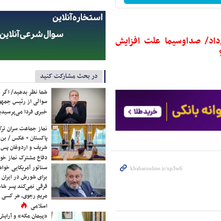
داد/ صداوسیما علت افزایش
در بحث مشارکت کنید
شما نظر بدهید/ اگر خ
سوالی از رئیس جمه
خبری فردا می‌پرسیدی
نماز جماعت سران ترک
پاکستان + عکس / بن‌س
شریف و اردوغان پس ا
دفاع مشترک نماز خوا
سناتور آمریکایی خواه
برای شورش در ایران 
فرقی نمی‌کند پسر شاه 
مریم رجوی، هر کسی 
اسلامی
«پیمان مکه» و آرایش