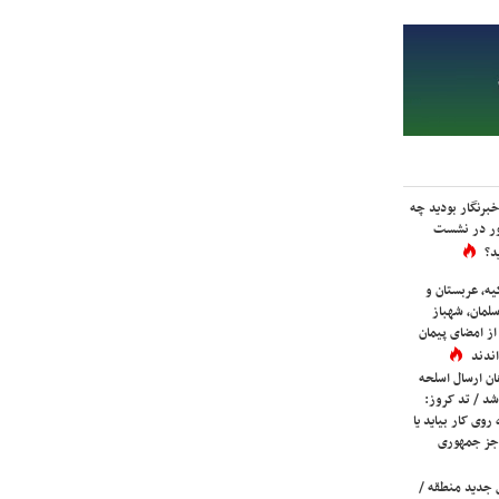
برنگار بودید چه
ور در نشست
د؟
یه، عربستان و
لمان، شهباز
ز امضای پیمان
ندند
ان ارسال اسلحه
شد / تد کروز:
روی کار بیاید یا
جز جمهوری
 جدید منطقه /