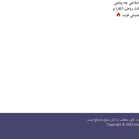
اسلامی چه پیامی
لث ریاض، آنکارا و
 امنیتی غرب
 نقل مطالب با ذکر منبع بلامانع است.
Copyright © 2025 kha