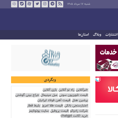
شنبه ۱۷ مرداد ۱۴۰۵
انتشارات
وبلاگ
استان‌ها
وبگردی
خبرآنلاین
راه نو آنلاین
بازی آنلاین
قیمت تلویزیون سونی
مبل مینیمال
جراح بینی گوشتی
پرشین هتل
قیمت آهن فولاد ایرانیان
اعتبارسنجی بانکی
قیمت طلا امروز
بلیط قطار
شرکت رادوکو
قیمت پروفیل
سایت یوتوتایمز
خرید اکانت chatgpt