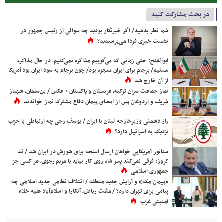
در بحث مشارکت کنید
شما نظر بدهید/ اگر خبرنگار بودید چه سوالی از رئیس جمهور در
نشست خبری فردا می‌پرسیدید؟
ابوالفتح: حتی زمانی که می‌گوییم مذاکره نمی‌کنیم، در حال مذاکره
هستیم/ برجام برای ایران معجزه بود/ چون برجام به سود ایران بود آمریکا
از آن خارج شد
نماز جماعت سران ترکیه، عربستان و پاکستان + عکس / بن‌سلمان، شهباز
شریف و اردوغان پس از امضای پیمان دفاع مشترک نماز خواندند
راز دشمنی وزیرخارجه لبنان با ایران / یوسف رجی چه ارتباطی با حزب
نزدیک به اسرائیل دارد؟
سناتور آمریکایی خواهان ارسال اسلحه برای شورش در ایران شد / تد
کروز: فرقی نمی‌کند پسر شاه روی کار بیاید یا مریم رجوی، هر کسی جز
جمهوری اسلامی
«پیمان مکه» و آرایش جدید منطقه / ائتلاف نظامی جدید اسلامی چه
پیامی برای تهران دارد؟ / مثلث ریاض، آنکارا و اسلام‌آباد علیه خلاء
امنیتی غرب