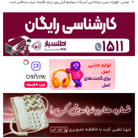
همتی: اظهارات وزیر خزانه‌داری آمریکا با مواضع قبلی وی درباره اقتصاد ایران متناقض است