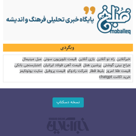
وبگردی
خبرآنلاین
راه نو آنلاین
بازی آنلاین
قیمت تلویزیون سونی
مبل مینیمال
جراح بینی گوشتی
پرشین هتل
قیمت آهن فولاد ایرانیان
اعتبارسنجی بانکی
قیمت طلا امروز
بلیط قطار
شرکت رادوکو
قیمت پروفیل
سایت یوتوتایمز
خرید اکانت chatgpt
نسخه دسکتاپ