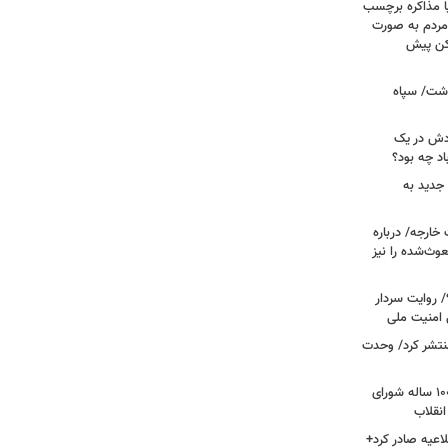
ا مذاکره برچسب
مردم به صورت
کن پیش
دشت/ سپاه
ودش در یک
اد چه بود؟
جدید به
خارجه/ درباره
وث‌شده را نیز
 روایت سردار
 امنیت ملی
منتشر کرد/ وحدت
داغ شدن دوباره نام احمد جنتی/ دبیر ۱۰۰ ساله شورای
انقلاب
اعیه صادر کرد+