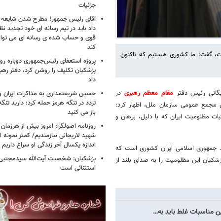
جزئیات
آقای رئیس جمهور! مطرح شدن شایعه ا
داد باید در تیم رسانه ای خود تجدید نظر
قوی و حساب شده ی رسانه ای می توان
کند
یدات، گفت: ما کشوری هستیم که تاکنون
پروژه استعفای رئیس‌جمهوری دوباره روی
پزشکیان تکلیف را روشن کرد، دفتر ره
داد
یگانی رئیس دفتر
مقام معظم رهبری
در
حسین شریعتمداری به مذاکرات ایران و
تردد در تنگه هرمز حمله کرد: دارید تنگه 
 مجمع عمومی سازمان ملل، اظهار کرد:
باز می کنید
ات مظلومیت ایران که با دلیل، برهان و
روزنامه اصولگرا: امروز بیش از هرزمان 
شهید لاریجانی نیازمندیم/ کمتر نمونه ا
اندازه یکسال آخر زندگی او سراغ داریم
شد. جمهوری اسلامی ایران کشوری است که
پزشکیان: شخصیت آیت‌الله سیدمجتبی 
زشکیان این مظلومیت را به صدای بلند از
استثنائی است