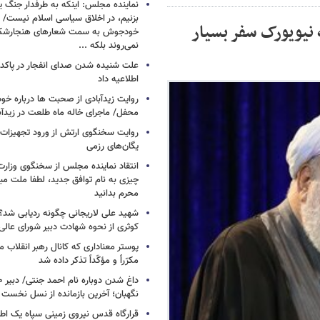
نماینده مجلس: اینکه به طرفدار جنگ ی
بزنیم، در اخلاق سیاسی اسلام نیست/ 
 نیویورک سفر بسیار
خودجوش به سمت شعارهای هنجارش
نمی‌روند بلکه ...
علت شنیده شدن صدای انفجار در پاک
اطلاعیه داد
روایت زیدآبادی از صحبت ها درباره خ
محفل/ ماجرای خاله ماه طلعت در زیدآب
روایت سخنگوی ارتش از ورود تجهیزات 
یگان‌های رزمی
انتقاد نماینده مجلس از سخنگوی وزارت 
چیزی به نام توافق جدید، لطفا ملت مبع
محرم بدانید
شهید علی لاریجانی چگونه ردیابی شد؟/
کوثری از نحوه شهادت دبیر شورای عالی
پوستر معناداری که کانال رهبر انقلاب 
مکرّراً و مؤکّداً تذکر داده شد
نگهبان؛ آخرین بازمانده از نسل نخست 
قرارگاه قدس نیروی زمینی سپاه یک اطل