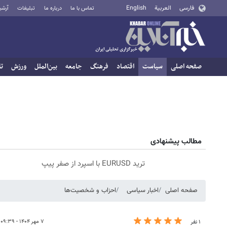
فارسی
العربية
English
تماس با ما
درباره ما
تبلیغات
آرشی
صفحه اصلی
سیاست
اقتصاد
فرهنگ
جامعه
بین‌الملل
ورزش
تا
مطالب پیشنهادی
ترید EURUSD با اسپرد از صفر پیپ
صفحه اصلی
اخبار سیاسی
احزاب و شخصیت‌ها
۷ مهر ۱۴۰۴ - ۰۹:۳۹
۱ نفر