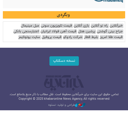
وبگردی
خبرآنلاین
راه نو آنلاین
بازی آنلاین
قیمت تلویزیون سونی
مبل مینیمال
جراح بینی گوشتی
پرشین هتل
قیمت آهن فولاد ایرانیان
اعتبارسنجی بانکی
قیمت طلا امروز
بلیط قطار
شرکت رادوکو
قیمت پروفیل
سایت یوتوتایمز
نسخه دسکتاپ
تمامی حقوق این سایت برای خبرآنلاین محفوظ است. نقل مطالب با ذکر منبع بلامانع است.
Copyright © 2025 khabaronline News Agancy, All rights reserved
طراحی و تولید: نستوه