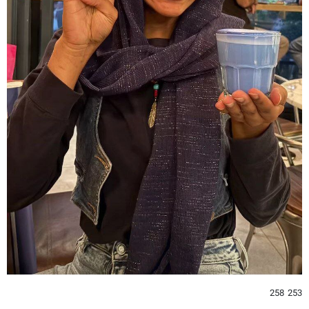
253 258