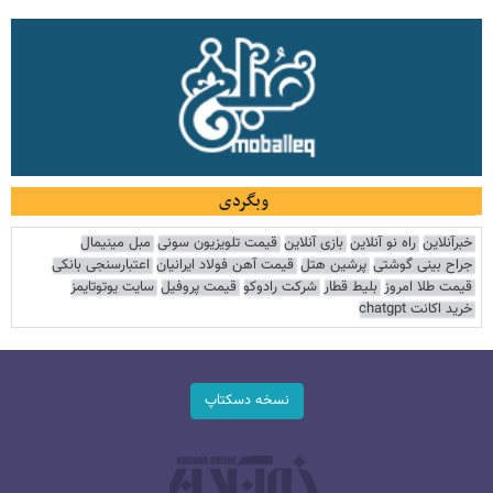
وبگردی
خبرآنلاین
راه نو آنلاین
بازی آنلاین
قیمت تلویزیون سونی
مبل مینیمال
جراح بینی گوشتی
پرشین هتل
قیمت آهن فولاد ایرانیان
اعتبارسنجی بانکی
قیمت طلا امروز
بلیط قطار
شرکت رادوکو
قیمت پروفیل
سایت یوتوتایمز
خرید اکانت chatgpt
نسخه دسکتاپ