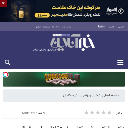
×
فارسی
العربية
English
تماس با ما
درباره ما
تبلیغات
آرشیو
یکشنبه ۱۸ مرداد ۱۴۰۵
صفحه اصلی
اخبار ورزشی
بسکتبال
۹ مهر ۱۴۰۴ - ۱۸:۱۶
۰ نفر