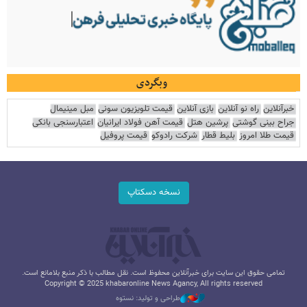
وبگردی
خبرآنلاین
راه نو آنلاین
بازی آنلاین
قیمت تلویزیون سونی
مبل مینیمال
جراح بینی گوشتی
پرشین هتل
قیمت آهن فولاد ایرانیان
اعتبارسنجی بانکی
قیمت طلا امروز
بلیط قطار
شرکت رادوکو
قیمت پروفیل
نسخه دسکتاپ
تمامی حقوق این سایت برای خبرآنلاین محفوظ است. نقل مطالب با ذکر منبع بلامانع است.
Copyright © 2025 khabaronline News Agancy, All rights reserved
طراحی و تولید: نستوه