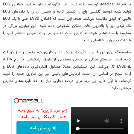
به نام Medical AI، توسعه یافته است. این الگوریتم به‌طور بنیادی، خواندن ECG
تولید شده توسط گلکسی واچ را تفسیر کرده و سپس آن را با داده‌های ECG
بالینی ۱۲ لیدی مقایسه می‌کند. هدف این است که اختلال LVSD حتی با یک ECG
تک لیدی نیز با بالاترین دقت ممکن تشخیص داده شود. این نوآوری بزرگی در
مقایسه با ساعت‌های هوشمند کنونی است که تنها می‌توانند ضربان نامنظم قلب را
با دقت پایین‌تری شناسایی کنند.
سامسونگ برای این فناوری، تأییدیه وزارت غذا و داروی کره جنوبی را نیز دریافت
کرده است. سیستم مبتنی بر هوش مصنوعی از طریق اپلیکیشنی به نام AiTiA
LVSD-۱L کار می‌کند. این اپلیکیشن عمدتاً مسئول اندازه‌گیری داده‌های ECG و
ارائه نتایج بر اساس آن است. آزمایش‌های بالینی نیز این فناوری جدید را تأیید
کرده‌اند. با این حال، این برند برای عرضه تجاری، نیاز به اخذ تأییدیه‌های نظارتی
بیشتری دارد.
زانو درد دارین؟ به هیچ وجه
عمل نکنید❌ "پرسش‌نامه"
◀ پرسش‌نامه