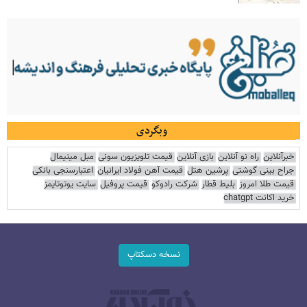
وبگردی
خبرآنلاین
راه نو آنلاین
بازی آنلاین
قیمت تلویزیون سونی
مبل مینیمال
جراح بینی گوشتی
پرشین هتل
قیمت آهن فولاد ایرانیان
اعتبارسنجی بانکی
قیمت طلا امروز
بلیط قطار
شرکت رادوکو
قیمت پروفیل
سایت یوتوتایمز
خرید اکانت chatgpt
نسخه دسکتاپ