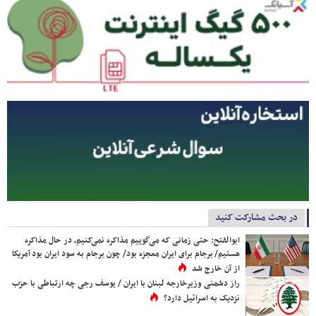
در بحث مشارکت کنید
ابوالفتح: حتی زمانی که می‌گوییم مذاکره نمی‌کنیم، در حال مذاکره
هستیم/ برجام برای ایران معجزه بود/ چون برجام به سود ایران بود آمریکا
از آن خارج شد
راز دشمنی وزیرخارجه لبنان با ایران / یوسف رجی چه ارتباطی با حزب
نزدیک به اسرائیل دارد؟