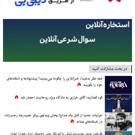
در بحث مشارکت کنید
شما نظر بدهید/ خبرآنلاین را چگونه می‌بینید؟ پیشنهادها و انتقادهای
خود را بگویید
قوه قضائیه: آقای خرازی به دادگاه ویژه روحانیت احضار شد
جزئیات جدید از قتل یک مداح/ پخش ویدئوی پیکر حمیدرضا رجب‌زاده
در شبکه‌های معاند
ظریف: بدون مدیریت تنش با آمریکا، حتی دوستان ایران هم از تهران