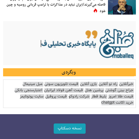
فاصله می‌گیرند/ایران نباید در مذاکرات با ترامپ قربانی روسیه و چین
شود
وبگردی
خبرآنلاین
راه نو آنلاین
بازی آنلاین
قیمت تلویزیون سونی
مبل مینیمال
جراح بینی گوشتی
پرشین هتل
قیمت آهن فولاد ایرانیان
اعتبارسنجی بانکی
قیمت طلا امروز
بلیط قطار
شرکت رادوکو
قیمت پروفیل
سایت یوتوتایمز
خرید اکانت chatgpt
نسخه دسکتاپ