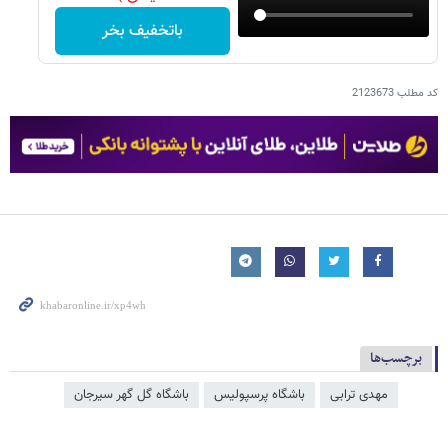
باتخفیف بخر
کد مطلب
2123673
برچسب‌ها
مهدی ترابی
باشگاه پرسپولیس
باشگاه گل گهر سیرجان