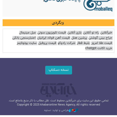
وبگردی
خبرآنلاین
راه نو آنلاین
بازی آنلاین
قیمت تلویزیون سونی
مبل مینیمال
جراح بینی گوشتی
پرشین هتل
قیمت آهن فولاد ایرانیان
اعتبارسنجی بانکی
قیمت طلا امروز
بلیط قطار
شرکت رادوکو
قیمت پروفیل
سایت یوتوتایمز
خرید اکانت chatgpt
نسخه دسکتاپ
تمامی حقوق این سایت برای خبرآنلاین محفوظ است. نقل مطالب با ذکر منبع بلامانع است.
Copyright © 2025 khabaronline News Agancy, All rights reserved
طراحی و تولید: نستوه