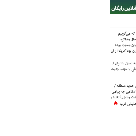
که می‌گوییم
حال مذاکره
ران معجزه بود/
ن بود آمریکا از آن
لبنان با ایران /
ی با حزب نزدیک
 جدید منطقه /
اسلامی چه پیامی
لث ریاض، آنکارا و
 امنیتی غرب