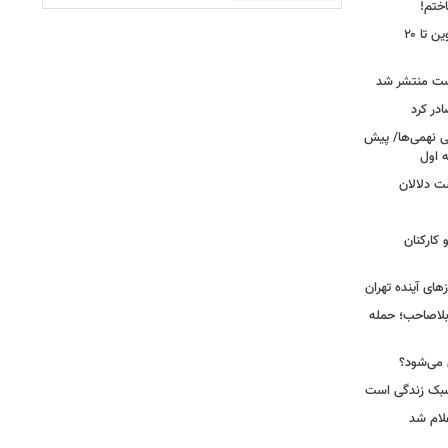
اختم!
محدودیت تردد در آزادراه تهران کرج قزوین تا ۲۰
ست منتشر شد
در کرد
تحصیلی نهمی‌ها/ پیش
ت دلالان
کارکنان
ای آینده تهران
بلاصاحب؛ حمله
ش می‌شود؟
سبک زندگی است
لام شد