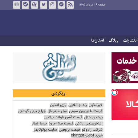
جمعه ۱۶ مرداد ۱۴۰۵
انتشارات
وبلاگ
استان‌ها
وبگردی
خبرآنلاین
راه نو آنلاین
بازی آنلاین
قیمت تلویزیون سونی
مبل مینیمال
جراح بینی گوشتی
پرشین هتل
قیمت آهن فولاد ایرانیان
اعتبارسنجی بانکی
قیمت طلا امروز
بلیط قطار
شرکت رادوکو
قیمت پروفیل
سایت یوتوتایمز
خرید اکانت chatgpt