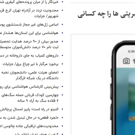
خبرنگار را از میان پرونده‌های کیفری شن
یتی ها را چه کسانی
شهریور/ جزئیات
اسامی ژل‌های غیر مجاز شستشوی پو
هواشناسی برای این استان‌ها هشدار صا
صدور بیش از ۹۰ درصد هدایت 
ثبت نام ۷۰ درصد دانش‌آموزان متوسطه اول
داروهای کمیاب به جای داروخانه در دس
برخورد مرگبار با تیر چراغ برق/ جزئیات
اعضای هیئت علمی، دانشجویان نخبه و 
دانشگاه در یک شبکه‌ اثرگذار
پیش‌بینی کارشناس هواشناسی برای روزه
چهارمین کودک قربانی حمله سگ‌های 
۶ قلاده سگ به آراد ۹ ساله
النینو در راه است؛ پاییز امسال پرچال
«تجرد قطعی» در حال تبدیل شدن به 
محدودیت‌های ترافیکی جاده چالوس اع
کیفیت هوای تهران اعلام شد