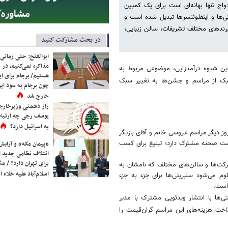
واج تنها بهانه‌ای است برای یک کمپین
تی‌ها و اینفلوئنسرها تبدیل شده است و
رندهای مختلف تشریفات، سالن زیبایی،
در بحث مشارکت کنید
ابوالفتح: حتی زمانی 
مذاکره نمی‌کنیم، در 
این شیوه درآمدزایی، موضوعی مربوط به
هستیم/ برجام برای ای
سبک از مراسم و جشن‌ها به تغییر سبک
چون برجام به سود ایرا
خارج شد
راز دشمنی وزیرخارجه 
یوسف رجی چه ارتباط
به اسرائیل دارد؟
وز دیگر مراسم عروسی خانم و آقای بازیگر
پشت صحنه مشترک دارد؛ تبلیغ برای کسب
«پیمان مکه» و آرایش
ائتلاف نظامی جدید 
برای تهران دارد؟ / مث
کت‌ها و سالن‌های مختلف که نامشان به
اسلام‌آباد علیه خلاء
 می‌شود سلبریتی‌ها برای جزء به جزء
 است.
ی‌ها با انتشار ویدئویی مشترک با مدیر
داخت هزینه‌های این مراسم گران‌قیمت را