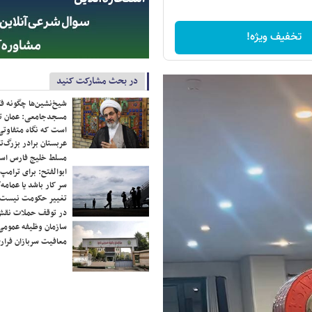
تخفیف ویژه!
در بحث مشارکت کنید
شیخ‌نشین‌ها چگونه فک
مسجدجامعی: عمان تن
است که نگاه متفاوتی 
عربستان برادر بزرگ‌
مسلط خلیج فارس ا
ابوالفتح: برای ترامپ
سر کار باشد یا عمامه/
تغییر حکومت نیست/ 
در توقف حملات نقش
سازمان وظیفه عمومی 
معافیت سربازان فراری