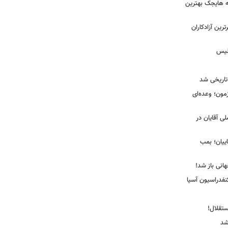
نه هایجک بهترین
رین آزادکاران
ولیس
تاریخی شد
مون؛ وعده‌ای
لی آقایان در
ییان؛ بمب
انی باز شد!
فدراسیون آسیا
ستقلال!
شد