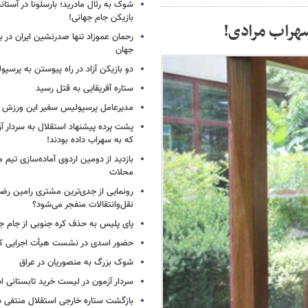
شوک به رئال مادرید؛ بارسلونا در آستا
بازیکن جام جهانی!
سهراب مرادی!
رحمان عموزاد تنها صدرنشین ایران در برت
جهان
دو بازیکن آزاد در راه پیوستن به پرسپ
ستاره آفریقایی به قتل رسید
مدیرعامل پرسپولیس سفیر این ورزش 
پشت پرده پیشنهاد استقلال به سردار آز
که به سهراب داده بودند!
بازدید از دومین اردوی آماده‌سازی تیم م
محلات
رونمایی از جدی‌ترین مشتری رامین رضا
نقل‌وانتقالات منفجر می‌شود؟
پای پلیس به حذف کره جنوبی از جام جه
حضور اسدی در نشست هیأت اجرایی کن
شوک بزرگ به منصوریان در عراق
سردار آزمون در لیست خرید تابستانی ا
بازگشت ستاره خارجی استقلال منتفی 