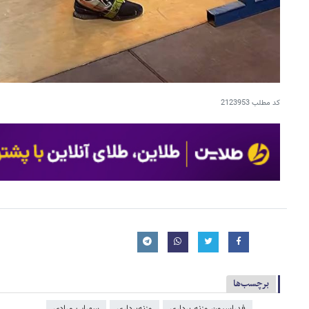
کد مطلب
2123953
برچسب‌ها
فدراسیون وزنه برداری
وزنه‌برداری
سهراب مرادی