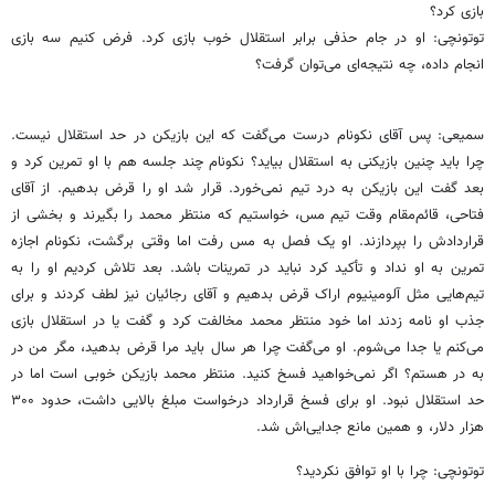
بازی کرد؟
توتونچی: او در جام حذفی برابر استقلال خوب بازی کرد. فرض کنیم سه بازی
انجام داده، چه نتیجه‌ای می‌توان گرفت؟
سمیعی: پس آقای نکونام درست می‌گفت که این بازیکن در حد استقلال نیست.
چرا باید چنین بازیکنی به استقلال بیاید؟ نکونام چند جلسه هم با او تمرین کرد و
بعد گفت این بازیکن به درد تیم نمی‌خورد. قرار شد او را قرض بدهیم. از آقای
فتاحی، قائم‌مقام وقت تیم مس، خواستیم که منتظر محمد را بگیرند و بخشی از
قراردادش را بپردازند. او یک فصل به مس رفت اما وقتی برگشت، نکونام اجازه
تمرین به او نداد و تأکید کرد نباید در تمرینات باشد. بعد تلاش کردیم او را به
تیم‌هایی مثل آلومینیوم اراک قرض بدهیم و آقای رجائیان نیز لطف کردند و برای
جذب او نامه زدند اما خود منتظر محمد مخالفت کرد و گفت یا در استقلال بازی
می‌کنم یا جدا می‌شوم. او می‌گفت چرا هر سال باید مرا قرض بدهید، مگر من در
به در هستم؟ اگر نمی‌خواهید فسخ کنید. منتظر محمد بازیکن خوبی است اما در
حد استقلال نبود. او برای فسخ قرارداد درخواست مبلغ بالایی داشت، حدود ۳۰۰
هزار دلار، و همین مانع جدایی‌اش شد.
توتونچی: چرا با او توافق نکردید؟