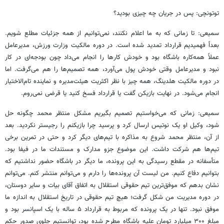
توتونچی: پس در جریان چه چیزی بودید؟
سمیعی: تا زمانی که به ما اعلام نکنند، نمی‌توانیم از همه جزئیات مطلع شویم.
بعداً فهمیدیم قرارداد تمدید شده است. در دوره مالکیت وزارت ورزش، مدیرعامل
عملاً همه‌کاره باشگاه بود و خودش کارها را انجام می‌داد چون بودجه‌ای در کار
نبود و مدیرعامل وقتی خودش پول می‌آورد، همه تصمیم‌ها را هم می‌گرفت. اما
در دوره مالکیت هلدینگ، همه چیز با نظر اکثریت هیئت‌مدیره و نماینده تام‌الاختیار
انجام می‌شود. در نهایت بازیکن گفت یا قرارداد فسخ کنید یا قرضی نمی‌روم.
سمیعی: زمانی که می‌خواستیم تصمیم بگیریم مشکل منتظر محمد چگونه حل
شود، وکیل او یک نوتیس ارسال کرد و پرسید چرا بازیکنم را رجیستر نکردید. بعد
از آن، منتظر محمد شروع به مذاکره با تیم‌های دیگر کرد و حتی در تمرین برخی
تیم‌ها هم شرکت داشت. این موضوع جزو مدارک و مستندات ما در فیفا بود.
متأسفانه در مقطع رسیدگی به این پرونده، ما دیگر در باشگاه حضور نداشتیم که
بتوانیم دفاع کنیم. من لیست آن پرونده‌ها را دارم و می‌توانم منتشر کنم. می‌توانم
نشان بدهم که موفق‌ترین تیم حقوقی استقلال به اتفاق آقای بیات و سایر دوستان،
در دوره مدیریت من شکل گرفت؛ هیچ تیم حقوقی در تاریخ استقلال به اندازه ما
موفق نبود. تنها در یک پرونده که مربوط به قرارداد ۵ ساله با یک اسپانسر بود و
مبلغ ۳۰۰ میلیارد تومان علیه باشگاه مطرح شده بود، توانستیم جلوی صدور حکم