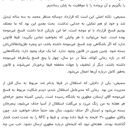
را بگیریم و آن پرونده را با موفقیت به پایان رساندیم.
سمیعی: نکته اصلی این است که قرارداد دوساله منتظر محمد به سه ساله تبدیل
شد و خود او هم تمایلی به جدایی نداشت. بحث بعدی این بود که ما معتقد
بودیم فسخ قرارداد با او موجه است، اما این بازیکن ادعا داشت فسخ غیرموجه
بوده است. شما می‌توانید با هر وکیلی که بخواهید تماس بگیرید؛ فیفا قانونی
ندارد که اگر باشگاهی چند فسخ غیرموجه داشته باشد، دو پنجره نقل‌وانتقالاتی‌اش
بسته شود. چنین چیزی در قانون وجود ندارد. اما یک عرف وجود دارد: باشگاه‌هایی
که در بازه زمانی کوتاه، مثلاً در دو سال، چهار یا پنج فسخ یک‌طرفه غیرموجه
داشته باشند، دیگر از تخفیف یا جهات مخففه فیفا برخوردار نمی‌شوند و قانون
به‌طور کامل درباره آن‌ها اعمال می‌شود.
سمیعی: یکی از دلایلی که استقلال در فیفا بدنام شد مربوط به سال قبل از
مدیریت من بود. زمانی که مدیرعامل استقلال شدم، دیدم شکایت مربوط به فسخ
غیرموجه آقای ارسلان مطهری به باشگاه رسیده است. رئیس کمیته مجوز حرفه‌ای
هر هفته به من زنگ می‌زد و می‌گفت استقلال از آسیا حذف می‌شود، پنجره‌تان
بسته می‌شود و امسال اگر حذف نشوید، سال بعد حتماً حذف خواهید شد. چون
وکلای مطهری ۳۰ لایحه به فیفا داده بودند و فیفا و AFC را به شدت تحت فشار
گذاشته بودند. هفته‌ای نبود که لایحه‌ای درباره مطهری ارسال نشود. خب من چه