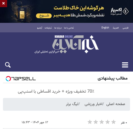
×
فارسی
العربية
English
تماس با ما
درباره ما
تبلیغات
آرشیو
پنجشنبه ۱۵ مرداد ۱۴۰۵
مطالب پیشنهادی
70٪ تخفیف ویژه + خرید اقساطی با اسنپ‌پی
صفحه اصلی
اخبار ورزشی
لیگ برتر
۱۲ مهر ۱۴۰۴ - ۱۵:۴۳
۰ نفر