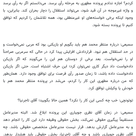
کردم؟ اجازه ندادم پرونده مطهری به مرحله رأی برسد. می‌دانستم اگر به رأی برسد
و واژه غیرموجه در آن قید شود، می‌تواند استقلال را دچار بحران کند. بنابراین، با
وجود اینکه برخی خواسته‌های او غیرمنطقی بود، همه تلاشمان را کردیم که توافق
کنیم تا پرونده بسته شود.
سمیعی: درباره منتظر محمد هم باید بگویم او بازیکنی بود که مربی نمی‌خواست و
در حد استقلال هم نبود. قراردادش افزایش پیدا کرد در حالی که سرمربی صراحتاً
او را نمی‌خواست. بعد برخی از دوستان هم این را می‌گویند که اگر بازیکن
دادخواست داد دیگر کاری نمی‌توان کرد؛ این حرف اشتباه است. حتی اگر بازیکن
دادخواست داده باشد، تا زمان صدور رأی فرصت برای توافق وجود دارد. همان‌طور
که من درباره مطهری این کار را کردم، می‌شد در پرونده منتظر محمد هم با
خودش یا وکیلش توافق کرد.
توتونچی: خب چه کسی این کار را نکرد؟ همین حالا بگویید؛ آقای تاجرنیا؟
سمیعی: در زمان آقای نظری جویباری این پرونده ابلاغ شد. البته مدیرعامل
مستقیماً پیگیری حقوقی نمی‌کند، بخش حقوقی وظیفه دارد این کار را انجام دهد
و به مدیرعامل گزارش بدهد. قرار نیست مدیرعامل متخصص حقوقی باشد. چه
آقای نظری جویباری باشد و چه آقای تاجرنیا، بخش حقوقی باید هشدار بدهد.