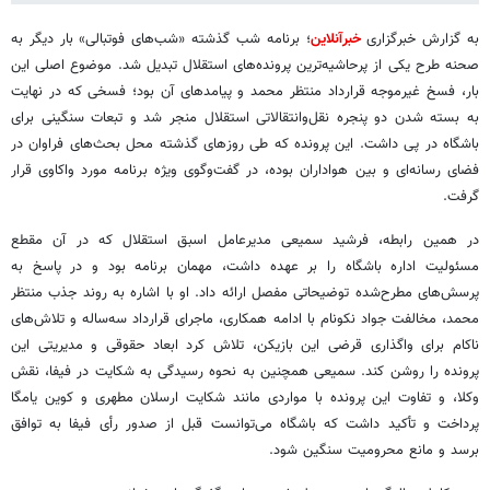
به گزارش خبرگزاری
خبرآنلاین
؛ برنامه شب گذشته «شب‌های فوتبالی» بار دیگر به
صحنه طرح یکی از پرحاشیه‌ترین پرونده‌های استقلال تبدیل شد. موضوع اصلی این
بار، فسخ غیرموجه قرارداد منتظر محمد و پیامدهای آن بود؛ فسخی که در نهایت
به بسته شدن دو پنجره نقل‌وانتقالاتی استقلال منجر شد و تبعات سنگینی برای
باشگاه در پی داشت. این پرونده که طی روزهای گذشته محل بحث‌های فراوان در
فضای رسانه‌ای و بین هواداران بوده، در گفت‌وگوی ویژه برنامه مورد واکاوی قرار
گرفت.
در همین رابطه، فرشید سمیعی مدیرعامل اسبق استقلال که در آن مقطع
مسئولیت اداره باشگاه را بر عهده داشت، مهمان برنامه بود و در پاسخ به
پرسش‌های مطرح‌شده توضیحاتی مفصل ارائه داد. او با اشاره به روند جذب منتظر
محمد، مخالفت جواد نکونام با ادامه همکاری، ماجرای قرارداد سه‌ساله و تلاش‌های
ناکام برای واگذاری قرضی این بازیکن، تلاش کرد ابعاد حقوقی و مدیریتی این
پرونده را روشن کند. سمیعی همچنین به نحوه رسیدگی به شکایت در فیفا، نقش
وکلا، و تفاوت این پرونده با مواردی مانند شکایت ارسلان مطهری و کوین یامگا
پرداخت و تأکید داشت که باشگاه می‌توانست قبل از صدور رأی فیفا به توافق
برسد و مانع محرومیت سنگین شود.