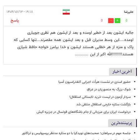
علیرضا
۱۹:۱۸ - ۱۴۰۴/۰۷/۱۲
پاسخ
0
0
جالبه ایشون بعد از خطیر اومده و بعد از ایشون هم نظری جویباری
اومده....این وسط مدیران قبل و بعد ایشون همه مقصرند...تنها کسایی که
پاک و منزه از هر خطایی هستند ایشون و خدا بیامرز خواجه حافظ شیازی
هستند!!!!!!!!الله اکبر از این ...........
آخرین اخبار
حضور اسدی در نشست هیأت اجرایی کنفدراسیون آسیا
شوک بزرگ به منصوریان در عراق
سردار آزمون در لیست خرید تابستانی استقلال!
بازگشت ستاره خارجی استقلال منتفی شد
درخواست ایران برای میزبانی از جام باشگاه‌های فوتسال در جزیره کیش
پربیننده‌ترین
جلسه مهم در سپاهان؛ صحبت‌های نویدکیا با دو ستاره مدنظر پرسپولیس و تراکتور