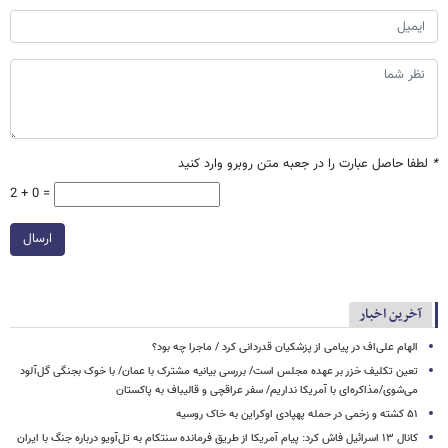
*
لطفا حاصل عبارت را در جعبه متن روبرو وارد کنید
2 + 0 =
ارسال
آخرین اخبار
الهام علی‌اف در پیامی از پزشکیان قدردانی کرد / ماجرا چه بود؟
تعین تکلیف خزر بر عهده مجلس است/ بررسی بیانیه مشترک با عمان/ با خوک‌ بجنگی گل‌آلود
می‌شوی/مذاکره‌ای با آمریکا نداریم/ سفر عراقچی و قالیباف به پاکستان
۵۱ کشته و زخمی در حمله پهپادی اوکراین به خاک روسیه
کانال ۱۳ اسرائیل فاش کرد: پیام آمریکا از طریق فرمانده سنتکام به تل‌آویو درباره جنگ با ایران