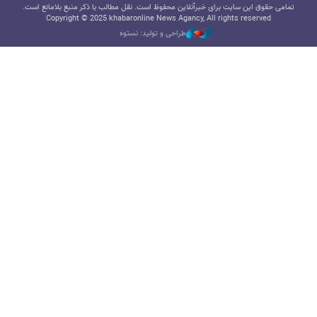
تمامی حقوق این سایت برای خبرآنلاین محفوظ است. نقل مطالب با ذکر منبع بلامانع است.
Copyright © 2025 khabaronline News Agancy, All rights reserved
طراحی و تولید: نستوه