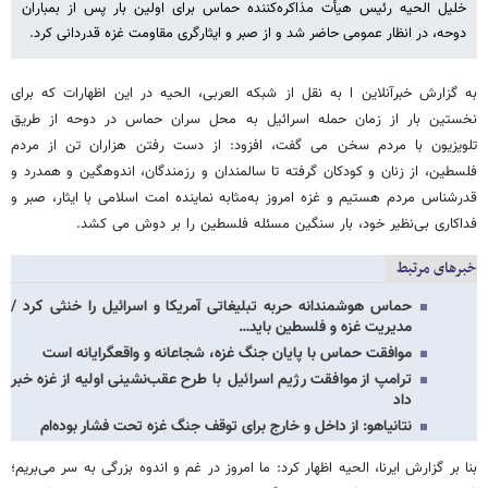
خلیل الحیه رئیس هیأت مذاکره‌کننده حماس برای اولین بار پس از بمباران
دوحه، در انظار عمومی حاضر شد و از صبر و ایثارگری مقاومت غزه قدردانی کرد.
به گزارش خبرآنلاین ا به نقل از شبکه العربی، الحیه در این اظهارات که برای
نخستین بار از زمان حمله اسرائیل به محل سران حماس در دوحه از طریق
تلویزیون با مردم سخن می گفت، افزود: از دست رفتن هزاران تن از مردم
فلسطین، از زنان و کودکان گرفته تا سالمندان و رزمندگان، اندوهگین و همدرد و
قدرشناس مردم هستیم و غزه امروز به‌مثابه نماینده امت اسلامی با ایثار، صبر و
فداکاری بی‌نظیر خود، بار سنگین مسئله فلسطین را بر دوش می کشد.
خبرهای مرتبط
حماس هوشمندانه حربه تبلیغاتی آمریکا و اسرائیل را خنثی کرد /
مدیریت غزه و فلسطین باید…
موافقت حماس با پایان جنگ غزه، شجاعانه و واقعگرایانه است
ترامپ از موافقت رژیم اسرائیل با طرح عقب‌نشینی اولیه از غزه خبر
داد
نتانیاهو: از داخل و خارج برای توقف جنگ غزه تحت فشار بوده‌ام
بنا بر گزارش ایرنا، الحیه اظهار کرد: ما امروز در غم و اندوه بزرگی به سر می‌بریم؛