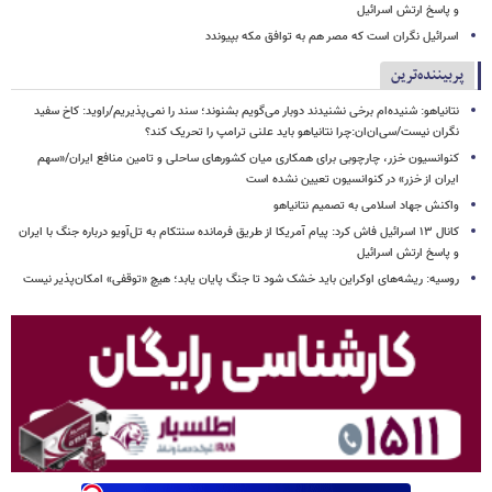
و پاسخ ارتش اسرائیل
اسرائیل نگران است که مصر هم به توافق مکه بپیوندد
پربیننده‌ترین
نتانیاهو: شنیده‌ام برخی نشنیدند دوبار می‌گویم بشنوند؛ سند را نمی‌پذیریم/راوید: کاخ سفید
نگران نیست/سی‌ان‌ان:چرا نتانیاهو باید علنی ترامپ را تحریک کند؟
کنوانسیون خزر، چارچوبی برای همکاری میان کشورهای ساحلی و تامین منافع ایران/«سهم
ایران از خزر» در کنوانسیون تعیین نشده است
واکنش جهاد اسلامی به تصمیم نتانیاهو
کانال ۱۳ اسرائیل فاش کرد: پیام آمریکا از طریق فرمانده سنتکام به تل‌آویو درباره جنگ با ایران
و پاسخ ارتش اسرائیل
روسیه: ریشه‌های اوکراین باید خشک شود تا جنگ پایان یابد؛ هیچ «توقفی» امکان‌پذیر نیست