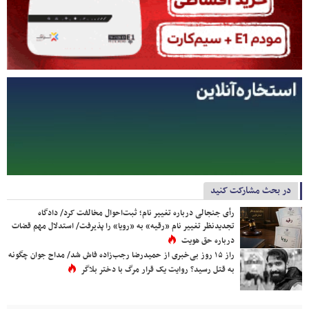
در بحث مشارکت کنید
رأی جنجالی درباره تغییر نام؛ ثبت‌احوال مخالفت کرد/ دادگاه
تجدیدنظر تغییر نام «رقیه» به «رویا» را پذیرفت/ استدلال مهم قضات
درباره حق هویت
راز ۱۵ روز بی‌خبری از حمیدرضا رجب‌زاده فاش شد/ مداح جوان چگونه
به قتل رسید؟ روایت یک قرار مرگ با دختر بلاگر