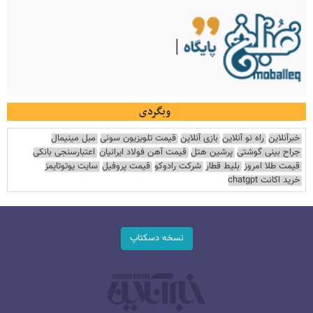
وبگردی
خبرآنلاین
راه نو آنلاین
بازی آنلاین
قیمت تلویزیون سونی
مبل مینیمال
جراح بینی گوشتی
پرشین هتل
قیمت آهن فولاد ایرانیان
اعتبارسنجی بانکی
قیمت طلا امروز
بلیط قطار
شرکت رادوکو
قیمت پروفیل
سایت یوتوتایمز
خرید اکانت chatgpt
نسخه دسکتاپ