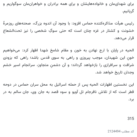
برای شهدای‌مان و خانواده‌هایشان و برای همه برادران و خواهران‌مان سوگواریم و
گریانیم.
رئیس هیأت مذاکره‌کننده حماس افزود: با وجود آن اندوه بزرگ، صحنه‌های روزمرهٔ
خشونت و کشتار در غزه چنان است که حتی سوگِ شخصی را نیز تحت‌الشعاع
قرار می‌دهد.
الحیه در پایان با ارج نهادن به خون و مقام شامخ شهدا اظهار کرد: می‌خواهیم
خونِ این شهیدان، موجب پیروزی و راهی به سوی قدس باشد؛ راهی که بزودی
شرافت و سرافرازی را بازخواهد گرداند؛ و آن دشمنِ متجاوز، سرانجام اسیر خشم
وجدان تاریخ خواهد شد.
این نخستین اظهارات الحیه پس از حمله اسرائیل به محل سران حماس در دوحه
قطر است که از تلاش نافرجام تل آویو و سوء قصد به جان وی، جان سالم به در
برد.
315
کد مطلب
2124494