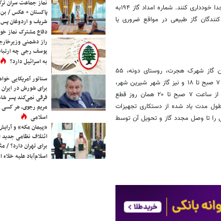
نماز جماعت سران ترک
تا پایان کار و راه اندازی گاز، از دستکاری کنتور و رگولاتورهای منازل و اماکن، جدا خودداری کنند. شماره امداد گاز ۱۹۴به
پاکستان + عکس / بن‌س
ندگان گاز طبیعی در مواقع ضروری یا
شریف و اردوغان پس ا
دفاع مشترک نماز خوا
راز دشمنی وزیرخارجه 
یوسف رجی چه ارتباط
به اسرائیل دارد؟
شرکت گاز استان اعلام کرد: به منظور توسعه شبکه گازرسانی جدید، جریان گاز شهرک هجرت، روستای دونه، ۵۵
سناتور آمریکایی خواه
هکتاری و ۳۵ هکتاری در شهرستان امیدیه فردا دوشنبه ۱۴ مهر ماه از ساعت ۷ صبح تا ۱۸ و نیز گاز شهر شیرین شهر،
برای شورش در ایران 
منازل ناجا، مهر، ۷۷ واحدی سلیمانی و سازه پایدار در شهرستان کارون فردا از ساعت ۷ صبح تا ۲۰ همان روز قطع
فرقی نمی‌کند پسر شاه 
ول مدت یاد شده از دستکاری تجهیزات
مریم رجوی، هر کسی 
اسلامی
ی را تا وصل مجدد گاز و تحویل آن توسط
«پیمان مکه» و آرایش
ائتلاف نظامی جدید 
برای تهران دارد؟ / مث
اسلام‌آباد علیه خلاء