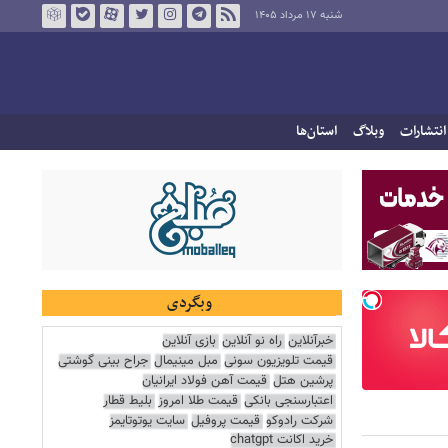
شنبه ۱۷ مرداد ۱۴۰۵
انتشارات
وبلاگ
استان‌ها
وبگردی
خبرآنلاین
راه نو آنلاین
بازی آنلاین
قیمت تلویزیون سونی
مبل مینیمال
جراح بینی گوشتی
پرشین هتل
قیمت آهن فولاد ایرانیان
اعتبارسنجی بانکی
قیمت طلا امروز
بلیط قطار
شرکت رادوکو
قیمت پروفیل
سایت یوتوتایمز
خرید اکانت chatgpt