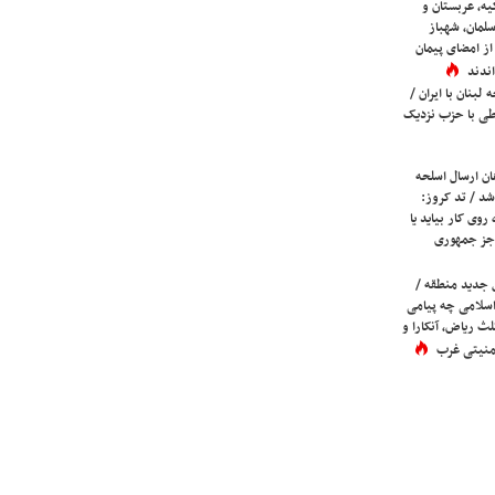
یه، عربستان و
لمان، شهباز
ز امضای پیمان
ندند
لبنان با ایران /
ی با حزب نزدیک
ان ارسال اسلحه
شد / تد کروز:
روی کار بیاید یا
جز جمهوری
 جدید منطقه /
اسلامی چه پیامی
لث ریاض، آنکارا و
 امنیتی غرب