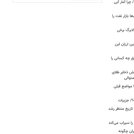
را آمار آبی
بازار نفت را
لابرگ برخی
ین ارزان این
ق چه کسانی را
یش ذخایر طلای
توالی
ا مواضع قبلی
؟/ جزییات
تاریخ منتظر رشد
یران چگونه