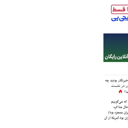
برنگار بودید چه
ور در نشست
د؟
که می‌گوییم
حال مذاکره
ران معجزه بود/
ن بود آمریکا از آن