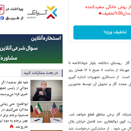
 از روش خانگی سفیدکننده
دان50%تخفیف🔥
تخفیف ویژه!
ز روستای دغاغله، بلوار جوادالائمه تا
انتهای دغاغله حدفاصل اتوبان تا رودخانه در شهرستان اهواز در روز دوشنبه ۱۴ مهرماه از ساعت ۸ صبح تا ۱۶ همان روز
در بحث مشارکت کنید
است از دستکاری تجهیزات اندازه گیری
شما نظر بدهید/ اگر خ
صل مجدد گاز و تحویل آن توسط مامورین
سوالی از رئیس جمه
خبری فردا می‌پرسیدی
ابوالفتح: حتی زمانی 
مذاکره نمی‌کنیم، در 
 شبکه، گاز برخی مناطق قطع خواهد شد.
هستیم/ برجام برای ای
چون برجام به سود ایرا
مام رضا، کوی انقلاب، کوی ذوالفقاری ،حد فاصل خیابان بلال
خارج شد
خیابان مولوی تا بلوار شاه خراسان از ساعت ۸ صبح لغایت ۱۸ اعمال می شود . از مشترکین درخواست شد