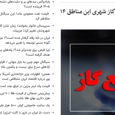
پارادوکس سدهای پر و دشت‌های تشنه/ چ
۱۴۰۵ فریبنده است؟
اطلاعیه قطع گاز امروز دوشنبه ۱۴ مهر ۱۴۰۴ / گاز شهری این مناطق ۱۴
قیمت نفت صعودی ماند/ این سیگنال‌ها 
متلاطم کرد
سرپرستان خانوار بخوانند/ زمان شارژ کا
شهروندان تغییر کرد/ جزییات
ایران در تله رفاه گرفتار شده است؟/ بنز
گونه مسیر توسعه را تغییر می‌دهد
چرا قبض برق چندبرابر شد؟/ پله‌های بر
هدف گرفته است؟
سیگنال‌ مهم چین به بازار جهانی / افزا
اژدهای سرخ برای بیست و یکمین ماه م
همتی: اظهارات وزیر خزانه‌داری آمریکا ب
وی درباره اقتصاد ایران متناقض است
قیمت یک لیتر بنزین در عراق چند است
پیش‌بینی جنجالی از قیمت طلا / تا این 
هزار دلاری بهای طلا باشید
یک ساعت خاموشی کولر، ۵۰۰ هزار نفر را سیراب می‌کند
دست باز ایران در بازی با کارت انرژی/ ا