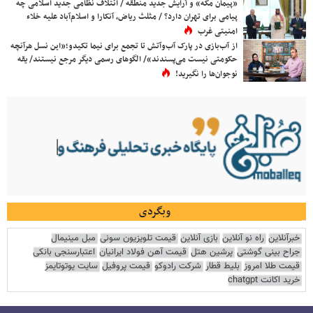
«پیمان مکه» و آرایش جدید منطقه / ائتلاف نظامی جدید اسلامی چه
پیامی برای تهران دارد؟ / مثلث ریاض، آنکارا و اسلام‌آباد علیه خلاء
امنیتی غرب
از آب‌بازی در پارک آب‌وآتش تا تجمع برای نیما تکیدو؛«این نسل هرآنچه
حکومتی نیست می‌پسندند»/ الگوهای رسمی دیگر مرجع نیستند/ یقه
نوجوان‌ها را نگیرید!
وبگردی
خبرآنلاین
راه نو آنلاین
بازی آنلاین
قیمت تلویزیون سونی
مبل مینیمال
جراح بینی گوشتی
پرشین هتل
قیمت آهن فولاد ایرانیان
اعتبارسنجی بانکی
قیمت طلا امروز
بلیط قطار
شرکت رادوکو
قیمت پروفیل
سایت یوتوتایمز
خرید اکانت chatgpt