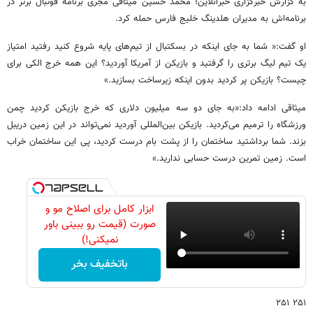
به گزارش خبرگزاری خبرآنلاین؛ محمد حسین میثاقی مجری برنامه فوتبال برتر در
برنامه‌اش به مدیران هلدینگ خلیج فارس حمله کرد.
او گفت:« شما به جای اینکه در بسکتبال از تیم‌های پایه شروع کنید رفتید امتیاز
یک تیم لیگ برتری را گرفتید و بازیکن از آمریکا آوردید؟ این همه خرج الکی برای
چیست؟ بازیکن پر کردید بدون اینکه زیرساخت بسازید.»
میثاقی ادامه داد:«به جای دو سه میلیون دلاری که خرج بازیکن کردید چمن
ورزشگاه را ترمیم می‌کردید. بازیکن بین‌المللی آوردید نمی‌تواند در این زمین دریبل
بزند. شما برداشتید ساختمان را از پشت بام درست کردید، پی این ساختمان خراب
است. زمین تمرین درست حسابی ندارید.»
ابزار کامل برای اصلاح مو و
صورت (قیمت رو ببینی باور
نمیکنی!)
باتخفیف بخر
۲۵۱ ۲۵۱