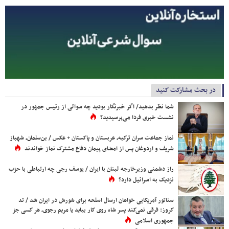
در بحث مشارکت کنید
شما نظر بدهید/ اگر خبرنگار بودید چه سوالی از رئیس جمهور در
نشست خبری فردا می‌پرسیدید؟
نماز جماعت سران ترکیه، عربستان و پاکستان + عکس / بن‌سلمان، شهباز
شریف و اردوغان پس از امضای پیمان دفاع مشترک نماز خواندند
راز دشمنی وزیرخارجه لبنان با ایران / یوسف رجی چه ارتباطی با حزب
نزدیک به اسرائیل دارد؟
سناتور آمریکایی خواهان ارسال اسلحه برای شورش در ایران شد / تد
کروز: فرقی نمی‌کند پسر شاه روی کار بیاید یا مریم رجوی، هر کسی جز
جمهوری اسلامی