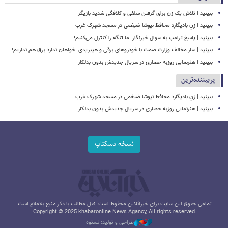
ببینید | تلاش یک زن برای گرفتن سلفی و کلافگی شدید بازیگر
ببینید | زنِ بادیگارد محافظ نیوشا ضیغمی در مسجد شهرک غرب
ببینید | پاسخ ترامپ به سوال خبرنگار: ما تنگه را کنترل می‌کنیم!
ببینید | ساز مخالف وزارت صمت با خودروهای برقی و هیبریدی: خواهان ندارد برق هم نداریم!
ببینید | هنرنمایی روزبه حصاری در سریال جدیدش بدون بدلکار
پربیننده‌ترین
ببینید | زنِ بادیگارد محافظ نیوشا ضیغمی در مسجد شهرک غرب
ببینید | هنرنمایی روزبه حصاری در سریال جدیدش بدون بدلکار
نسخه دسکتاپ
تمامی حقوق این سایت برای خبرآنلاین محفوظ است. نقل مطالب با ذکر منبع بلامانع است.
Copyright © 2025 khabaronline News Agancy, All rights reserved
طراحی و تولید: نستوه