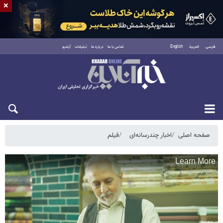
×
فارسی
العربية
English
تماس با ما
درباره ما
تبلیغات
آرشیو
جمعه ۱۶ مرداد ۱۴۰۵
صفحه اصلی
اخبار چندرسانه‌ای
فیلم