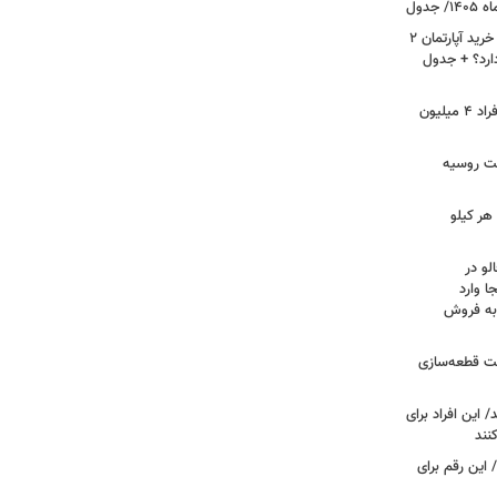
لیست قیمت خرید مسکن در نازی‌آباد/ خرید آپارتمان ۲
دارد؟ + جدول
سرپرستان خانوار بخوانند/ حساب این افراد ۴ میلیون
فت روسیه
هر کیلو
لو در
ا وارد
 به فروش
عت قطعه‌سازی
این افراد برای
 این رقم برای