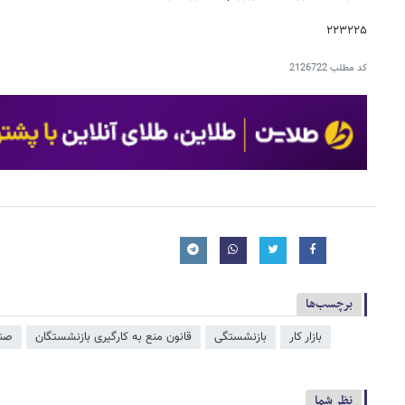
۲۲۳۲۲۵
کد مطلب
2126722
برچسب‌ها
بازار کار
بازنشستگی
قانون منع به کارگیری بازنشستگان
صند
نظر شما