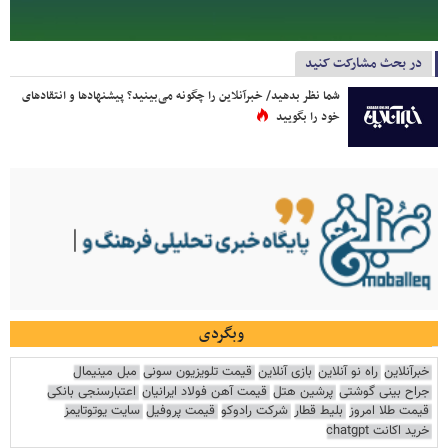
در بحث مشارکت کنید
شما نظر بدهید/ خبرآنلاین را چگونه می‌بینید؟ پیشنهادها و انتقادهای
خود را بگویید
وبگردی
خبرآنلاین
راه نو آنلاین
بازی آنلاین
قیمت تلویزیون سونی
مبل مینیمال
جراح بینی گوشتی
پرشین هتل
قیمت آهن فولاد ایرانیان
اعتبارسنجی بانکی
قیمت طلا امروز
بلیط قطار
شرکت رادوکو
قیمت پروفیل
سایت یوتوتایمز
خرید اکانت chatgpt