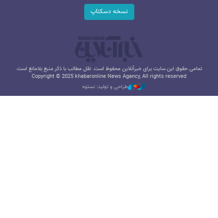
نسخه دسکتاپ
تمامی حقوق این سایت برای خبرآنلاین محفوظ است. نقل مطالب با ذکر منبع بلامانع است.
Copyright © 2025 khabaronline News Agancy, All rights reserved
طراحی و تولید: نستوه