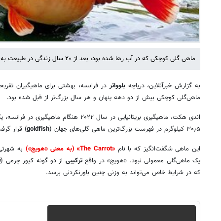
ماهی گلی کوچکی که در آب رها شده بود، بعد از ۲۰ سال زندگی در طبیعت به هیولایی ۳۰ کیلوگرمی تبدیل شد.
به گزارش خبرآنلاین، دریاچه
بلوواتر
در فرانسه، بهشتی برای ماهیگیران تفریحی
ماهی‌گلی کوچکی بیش از دو دهه پنهان‌ و هر سال بزرگ‌تر از قبل شده بود.
اندی هکت، ماهیگیری بریتانیایی در سال ۲۰۲۲ هنگا
۳۰٫۵ کیلوگرم در فهرست بزرگ‌ترین ماهی‌ گلی‌های جهان (
goldfish
) قرار گرف
این ماهی شگفت‌انگیز که با نام
«The Carrot» (به معنی «هویج»)
به شهرتی 
یک ماهی‌گلی معمولی نبود. «هویج» در واقع
ترکیبی
از دو گونه کپور چرمی (
p
که در شرایط خاص می‌تواند به وزنی چنین باورنکردنی برسد.