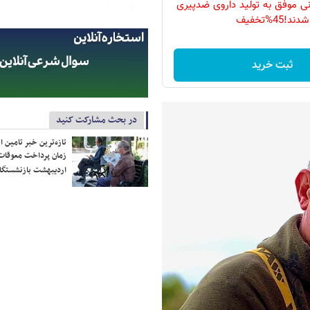
نی موفق به تولید داروی ضدپیری
شدند!45%تخفیف
ثبت خرید
در بحث مشارکت کنید
تازه‌ترین خبر تامین 
زمان پرداخت معوقات
اردیبهشت بازنشستگا