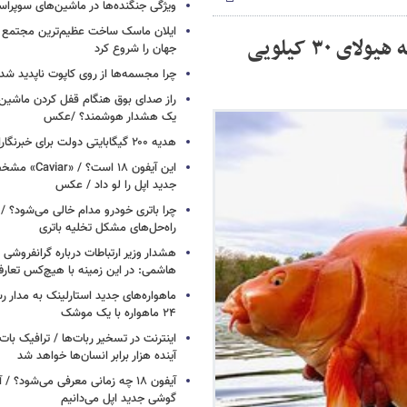
ویژگی جنگنده‌ها در ماشین‌های سوپر
ایلان ماسک ساخت عظیم‌ترین مجتمع ت
غول نارنجی دریاچه / وقتی ماهی گلی تبدیل به هیولای ۳۰ کیلویی
جهان را شروع کرد
چرا مجسمه‌ها از روی کاپوت‌ ناپدید ش
راز صدای بوق هنگام قفل کردن ماشین /
یک هشدار هوشمند؟ /عکس
هدیه ۲۰۰ گیگابایتی دولت برای خبرنگاران ایرانسلی
این آیفون ۱۸ است؟
جدید اپل را لو داد / عکس
چرا باتری خودرو مدام خالی می‌شود؟ / 
راه‌حل‌های مشکل تخلیه باتری
هشدار وزیر ارتباطات درباره گرانفروشی ا
هاشمی: در این زمینه با هیچ‌کس تعارف
ماهواره‌های جدید استارلینک به مدار رس
۲۴ ماهواره با یک موشک
آینده هزار برابر انسان‌ها خواهد شد
آیفون ۱۸ چه زمانی معرفی می‌شود؟ / 
گوشی جدید اپل می‌دانیم