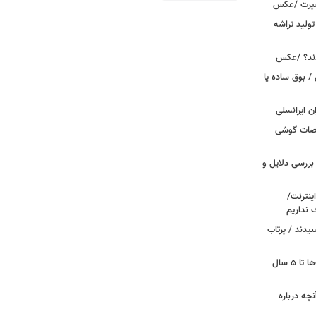
اسپرت /عکس
ولید تراشه
دند؟ /عکس
 بوق ساده یا
 / «Caviar» مشخصات گوشی
بررسی دلایل و
ینترنت/
 نداریم
یدند / پرتاب
اینترنت در تسخیر ربات‌ها / ترافیک بات‌ها تا ۵ سال
آنچه درباره