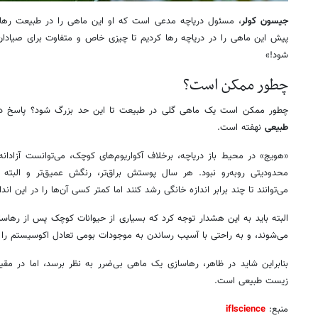
جیسون کولر
، مسئول دریاچه مدعی است که او این ماهی را در طبیعت ره
پیش این ماهی را در دریاچه رها کردیم تا چیزی خاص و متفاوت برای صیادان ب
شود!»
چطور ممکن است؟
چطور ممکن است یک ماهی گلی در طبیعت تا این حد بزرگ شود؟ پاسخ در
طبیعی
نهفته است.
«هویج» در محیط باز دریاچه، برخلاف آکواریوم‌های کوچک، می‌توانست آزادان
محدودیتی روبه‌رو نبود. هر سال پوستش براق‌تر، رنگش عمیق‌تر و البته 
می‌توانند تا چند برابر اندازه خانگی رشد کنند اما کمتر کسی آن‌ها را در این اندا
البته باید به این هشدار توجه کرد که بسیاری از حیوانات کوچک پس از رهاسا
می‌شوند، و به راحتی با آسیب‌ رساندن به موجودات بومی تعادل اکوسیستم را ب
بنابراین شاید در ظاهر، رهاسازی یک ماهی بی‌ضرر به نظر برسد، اما در 
زیست طبیعی است.
منبع:
iflscience